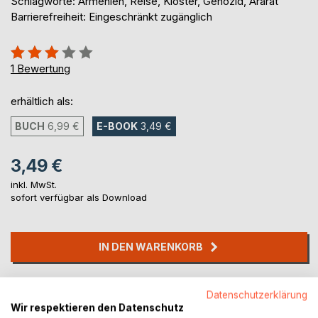
Schlagworte: Armenien, Reise, Kloster, Genozid, Ararat
Barrierefreiheit: Eingeschränkt zugänglich
Bewertung::
60%
1
Bewertung
erhältlich als:
BUCH
6,99 €
E-BOOK
3,49 €
3,49 €
inkl. MwSt.
sofort verfügbar als Download
IN DEN WARENKORB
Auf die Merkliste
Datenschutzerklärung
Titel bewerten
Wir respektieren den Datenschutz