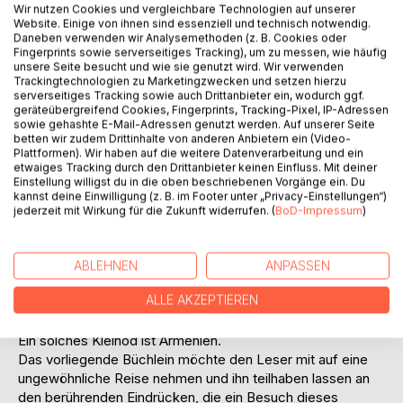
Wir nutzen Cookies und vergleichbare Technologien auf unserer
Website. Einige von ihnen sind essenziell und technisch notwendig.
Daneben verwenden wir Analysemethoden (z. B. Cookies oder
Fingerprints sowie serverseitiges Tracking), um zu messen, wie häufig
unsere Seite besucht und wie sie genutzt wird. Wir verwenden
Trackingtechnologien zu Marketingzwecken und setzen hierzu
serverseitiges Tracking sowie auch Drittanbieter ein, wodurch ggf.
geräteübergreifend Cookies, Fingerprints, Tracking-Pixel, IP-Adressen
BESCHREIBUNG
sowie gehashte E-Mail-Adressen genutzt werden. Auf unserer Seite
betten wir zudem Drittinhalte von anderen Anbietern ein (Video-
Plattformen). Wir haben auf die weitere Datenverarbeitung und ein
etwaiges Tracking durch den Drittanbieter keinen Einfluss. Mit deiner
Es gibt Reiseziele, von denen berichten keine aufregenden
Einstellung willigst du in die oben beschriebenen Vorgänge ein. Du
Fernsehspots. Manch kleine Kostbarkeit findet man nur
kannst deine Einwilligung (z. B. im Footer unter „Privacy-Einstellungen“)
schwer in den bunt glänzenden Reisekatalogen unserer
jederzeit mit Wirkung für die Zukunft widerrufen. (
BoD-Impressum
)
Tage. Es gibt Orte auf dieser Welt, von denen muss man
sich einfach finden lassen.
Und wenn man sich mit offenen Augen, offenen Ohren und
ABLEHNEN
ANPASSEN
offenem Herzen von einem solchen Fleckchen Erde finden
ALLE AKZEPTIEREN
lässt, kann man in den Begegnungen mit Land und Leuten
überreich beschenkt werden.
Ein solches Kleinod ist Armenien.
Das vorliegende Büchlein möchte den Leser mit auf eine
ungewöhnliche Reise nehmen und ihn teilhaben lassen an
den berührenden Eindrücken, die ein Besuch dieses