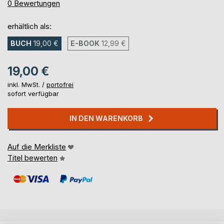
0%
0
Bewertungen
erhältlich als:
BUCH
19,00 €
E-BOOK
12,99 €
19,00 €
inkl. MwSt. /
portofrei
sofort verfügbar
IN DEN WARENKORB
Auf die Merkliste
Titel bewerten