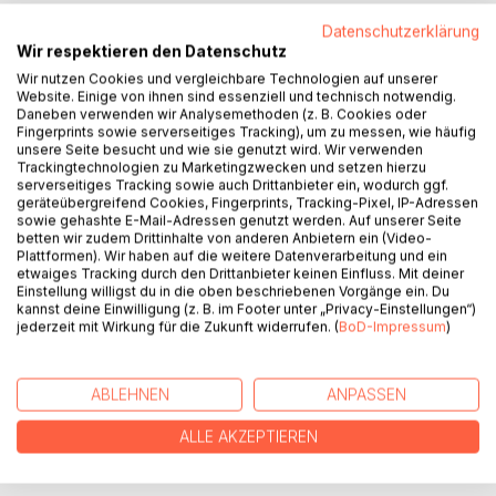
BESCHREIBUNG
Datenschutzerklärung
Wir respektieren den Datenschutz
Wir nutzen Cookies und vergleichbare Technologien auf unserer
Wenn man vor einem bunt zusammengewürfelten Haufen
Website. Einige von ihnen sind essenziell und technisch notwendig.
steht und weiß: man ist damit verheiratet, dann beginnen
Daneben verwenden wir Analysemethoden (z. B. Cookies oder
merkwürdige Dinge zu geschehen.
Fingerprints sowie serverseitiges Tracking), um zu messen, wie häufig
unsere Seite besucht und wie sie genutzt wird. Wir verwenden
Merk – würdig.
Trackingtechnologien zu Marketingzwecken und setzen hierzu
Ich habe gelernt, dass ein anderer Mensch eine andere
serverseitiges Tracking sowie auch Drittanbieter ein, wodurch ggf.
Welt ist. Er hat mir aus seiner Welt, aus seinem Leben,
geräteübergreifend Cookies, Fingerprints, Tracking-Pixel, IP-Adressen
sowie gehashte E-Mail-Adressen genutzt werden. Auf unserer Seite
Geschenke mitgebracht. Zum Beispiel eine zweite Mama
betten wir zudem Drittinhalte von anderen Anbietern ein (Video-
für mich.
Plattformen). Wir haben auf die weitere Datenverarbeitung und ein
Aber auch ich habe viel zu geben: meinen Mut, der sich auf
etwaiges Tracking durch den Drittanbieter keinen Einfluss. Mit deiner
Einstellung willigst du in die oben beschriebenen Vorgänge ein. Du
all das eingelassen hat. Mein Vertrauen, das mich wissen
kannst deine Einwilligung (z. B. im Footer unter „Privacy-Einstellungen“)
lässt, dass dies der richtige Weg ist. Meinen Schmerz und
jederzeit mit Wirkung für die Zukunft widerrufen. (
BoD-Impressum
)
meine Freude, die meine Wandlung erst möglich gemacht
haben. Und meine Dankbarkeit, die dieses Buch
geschrieben hat.
ABLEHNEN
ANPASSEN
ALLE AKZEPTIEREN
AUTOR/IN