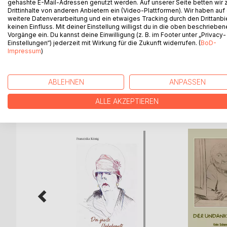
gehashte E-Mail-Adressen genutzt werden. Auf unserer Seite betten wir
Portrait des Monats November
Drittinhalte von anderen Anbietern ein (Video-Plattformen). Wir haben auf
weitere Datenverarbeitung und ein etwaiges Tracking durch den Drittanbi
Teil einer Biografie.
keinen Einfluss. Mit deiner Einstellung willigst du in die oben beschriebe
Vorgänge ein. Du kannst deine Einwilligung (z. B. im Footer unter „Privacy-
Einstellungen“) jederzeit mit Wirkung für die Zukunft widerrufen. (
BoD-
Franziska lebt in der Wohnung ihrer jüngst verstorb
Impressum
)
böser Frauen und schildert die interessanten Vork
ABLEHNEN
ANPASSEN
WEITERE TITEL BEI
Bo
ALLE AKZEPTIEREN