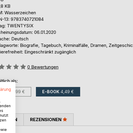
,8 KB
: Wasserzeichen
N-13: 9783740721084
lag: TWENTYSIX
cheinungsdatum: 06.01.2020
ache: Deutsch
lagworte: Biografie, Tagebuch, Kriminalfälle, Dramen, Zeitgeschi
ierefreiheit: Eingeschränkt zugänglich
ertung::
0
Bewertungen
ltlich als:
lärung
BUCH
6,99 €
E-BOOK
4,49 €
.
wenden
es
nutzt
TIMMEN
REZENSIONEN
tzen
owie