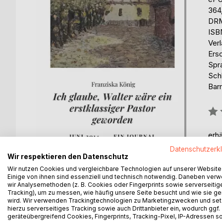
364
DRM
ISB
Ver
Ers
Spr
Sch
Barr
Bew
0%
erhä
Datenschutzerk
Wir respektieren den Datenschutz
Wir nutzen Cookies und vergleichbare Technologien auf unserer Website
Einige von ihnen sind essenziell und technisch notwendig. Daneben ver
wir Analysemethoden (z. B. Cookies oder Fingerprints sowie serverseitig
Tracking), um zu messen, wie häufig unsere Seite besucht und wie sie ge
BESCHREIBUNG
AUTOR/IN
PRESSES
wird. Wir verwenden Trackingtechnologien zu Marketingzwecken und se
hierzu serverseitiges Tracking sowie auch Drittanbieter ein, wodurch ggf.
geräteübergreifend Cookies, Fingerprints, Tracking-Pixel, IP-Adressen s