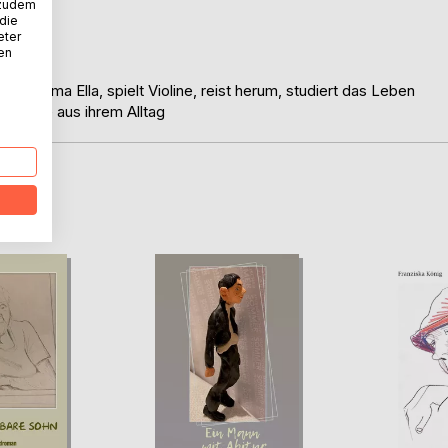
 zudem
 die
eter
nen
enen Oma Ella, spielt Violine, reist herum, studiert das Leben
ömnisse aus ihrem Alltag
D