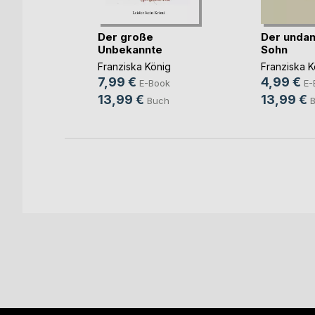
 Gast
Der große
Der unda
Unbekannte
Sohn
ig
Franziska König
Franziska K
ok
7,99 €
4,99 €
E-Book
E-
h
13,99 €
13,99 €
Buch