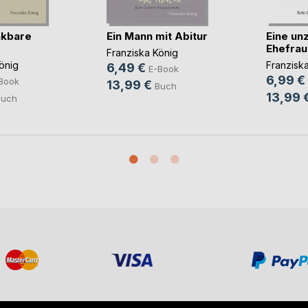
nkbare
Ein Mann mit Abitur
Eine un
Ehefrau
Franziska König
önig
Franzisk
6,49 €
E-Book
6,99 €
Book
13,99 €
Buch
13,99 
Buch