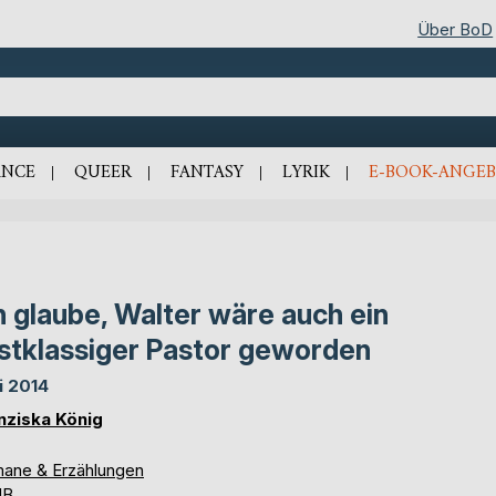
Über BoD
NCE
QUEER
FANTASY
LYRIK
E-BOOK-ANGEB
h glaube, Walter wäre auch ein
stklassiger Pastor geworden
i 2014
nziska König
ane & Erzählungen
UB