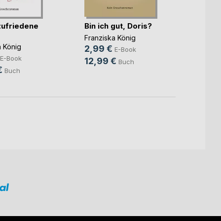
zufriedene
Bin ich gut, Doris?
Feins
Psych
Franziska König
eine(..
a König
2,99 €
Franzi
E-Book
6,99
E-Book
12,99 €
Buch
€
12,9
Buch