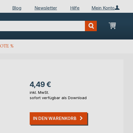
Blog
Newsletter
Hilfe
Mein Konto
Mein Wa
OTE %
4,49 €
inkl. MwSt.
sofort verfügbar als Download
IN DEN WARENKORB