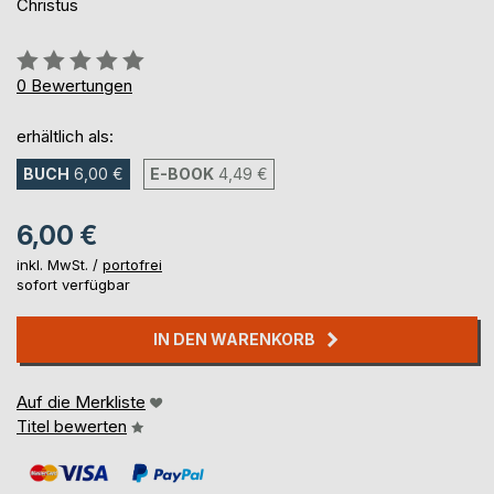
Christus
Bewertung::
0%
0
Bewertungen
erhältlich als:
BUCH
6,00 €
E-BOOK
4,49 €
6,00 €
inkl. MwSt. /
portofrei
sofort verfügbar
IN DEN WARENKORB
Auf die Merkliste
Titel bewerten