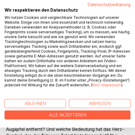
Datenschutzerklärung
Wir respektieren den Datenschutz
IN DEN WARENKORB
Wir nutzen Cookies und vergleichbare Technologien auf unserer
Website. Einige von ihnen sind essenziell und technisch notwendig.
Auf die Merkliste
Daneben verwenden wir Analysemethoden (z. B. Cookies oder
Fingerprints sowie serverseitiges Tracking), um zu messen, wie häufig
Titel bewerten
unsere Seite besucht und wie sie genutzt wird. Wir verwenden
Trackingtechnologien zu Marketingzwecken und setzen hierzu
serverseitiges Tracking sowie auch Drittanbieter ein, wodurch ggf.
geräteübergreifend Cookies, Fingerprints, Tracking-Pixel, IP-Adressen
sowie gehashte E-Mail-Adressen genutzt werden. Auf unserer Seite
betten wir zudem Drittinhalte von anderen Anbietern ein (Video-
Plattformen). Wir haben auf die weitere Datenverarbeitung und ein
etwaiges Tracking durch den Drittanbieter keinen Einfluss. Mit deiner
Einstellung willigst du in die oben beschriebenen Vorgänge ein. Du
BESCHREIBUNG
kannst deine Einwilligung (z. B. im Footer unter „Privacy-Einstellungen“)
jederzeit mit Wirkung für die Zukunft widerrufen. (
BoD-Impressum
)
14612. Als die junge Kommissarin Ellie Seidel die
blutverschmierte Zahlenfolge auf der grausam
ABLEHNEN
ANPASSEN
zugerichteten Leiche sieht, ahnt sie noch nichts von der
ALLE AKZEPTIEREN
Welle der Gewalt, die bald über sie hereinbrechen wird.
Wofür stehen die Zahlen? Wieso wurden dem Opfer die
Augäpfel entfernt? Und welche Bedeutung hat das Herz-