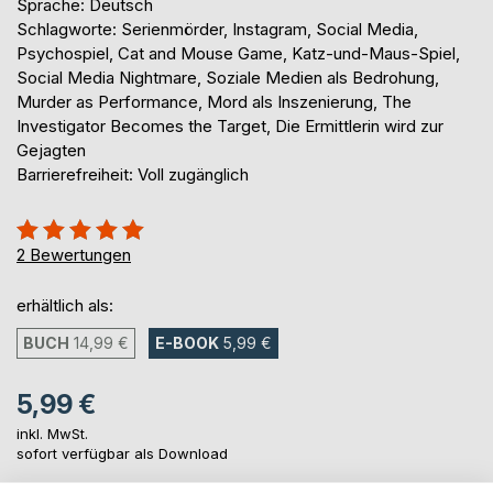
Sprache: Deutsch
Schlagworte: Serienmörder, Instagram, Social Media,
Psychospiel, Cat and Mouse Game, Katz-und-Maus-Spiel,
Social Media Nightmare, Soziale Medien als Bedrohung,
Murder as Performance, Mord als Inszenierung, The
Investigator Becomes the Target, Die Ermittlerin wird zur
Gejagten
Barrierefreiheit: Voll zugänglich
Bewertung::
100%
2
Bewertungen
erhältlich als:
BUCH
14,99 €
E-BOOK
5,99 €
5,99 €
inkl. MwSt.
sofort verfügbar als Download