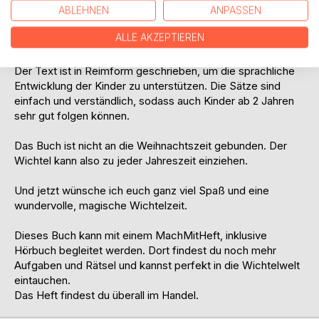
ABLEHNEN
ANPASSEN
Wenn euer Wichtel einen anderen Namen haben soll,
ALLE AKZEPTIEREN
könntet ihr ´Rufus´ mit eurem Wunschnamen ersetzen.
Der Text ist in Reimform geschrieben, um die sprachliche
Entwicklung der Kinder zu unterstützen. Die Sätze sind
einfach und verständlich, sodass auch Kinder ab 2 Jahren
sehr gut folgen können.
Das Buch ist nicht an die Weihnachtszeit gebunden. Der
Wichtel kann also zu jeder Jahreszeit einziehen.
Und jetzt wünsche ich euch ganz viel Spaß und eine
wundervolle, magische Wichtelzeit.
Dieses Buch kann mit einem MachMitHeft, inklusive
Hörbuch begleitet werden. Dort findest du noch mehr
Aufgaben und Rätsel und kannst perfekt in die Wichtelwelt
eintauchen.
Das Heft findest du überall im Handel.