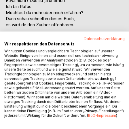
Etwa nicht? Das ist ja unerhört.
Ich bin Rufus.
Möchtest du mehr über mich erfahren?
Dann schau schnell in dieses Buch,
es wird dir den Zauber offenbaren.
Dieses Buch erzählt, am Beispiel von Rufus, wie ein
Datenschutzerklärung
Wichteleinzug funktioniert. Wenn ihr mögt, könnt ihr es
Wir respektieren den Datenschutz
begleitend zum Einzug lesen. Beispielsweise könnt ihr
Wir nutzen Cookies und vergleichbare Technologien auf unserer
gemeinsam einen ´Wichtelschein´ basteln. Am nächsten
Website. Einige von ihnen sind essenziell und technisch notwendig.
Daneben verwenden wir Analysemethoden (z. B. Cookies oder
Tag könnte dann die Baustelle stehen und kurze Zeit später
Fingerprints sowie serverseitiges Tracking), um zu messen, wie häufig
die Tür erscheinen und der erste Brief kommen.
unsere Seite besucht und wie sie genutzt wird. Wir verwenden
Trackingtechnologien zu Marketingzwecken und setzen hierzu
Folgendes Material solltet ihr dann schon zuhause haben,
serverseitiges Tracking sowie auch Drittanbieter ein, wodurch ggf.
geräteübergreifend Cookies, Fingerprints, Tracking-Pixel, IP-Adressen
bevor ihr das Buch lest.
sowie gehashte E-Mail-Adressen genutzt werden. Auf unserer Seite
betten wir zudem Drittinhalte von anderen Anbietern ein (Video-
Material um einen Wichtelschein zu basteln
Plattformen). Wir haben auf die weitere Datenverarbeitung und ein
etwaiges Tracking durch den Drittanbieter keinen Einfluss. Mit deiner
Baustellenmaterial
Einstellung willigst du in die oben beschriebenen Vorgänge ein. Du
Wichteltür
kannst deine Einwilligung (z. B. im Footer unter „Privacy-Einstellungen“)
Weißes Blatt und Stifte
jederzeit mit Wirkung für die Zukunft widerrufen. (
BoD-Impressum
)
Briefkasten
Die ersten Briefe, die der Wichtel bringen soll