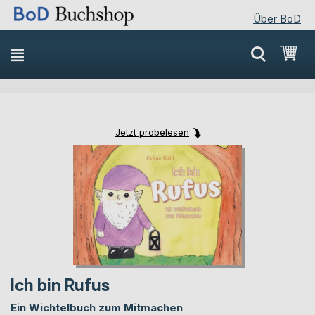
Über BoD
Direkt
Mei
zum
Inhalt
Jetzt probelesen
Skip
Skip
to
to
the
the
end
beginning
of
of
the
the
images
images
gallery
gallery
Ich bin Rufus
Ein Wichtelbuch zum Mitmachen