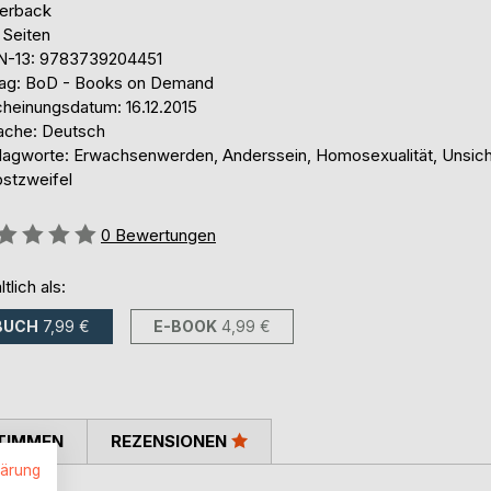
erback
 Seiten
N-13: 9783739204451
lag: BoD - Books on Demand
cheinungsdatum: 16.12.2015
ache: Deutsch
lagworte: Erwachsenwerden, Anderssein, Homosexualität, Unsich
bstzweifel
ertung::
0
Bewertungen
ltlich als:
BUCH
7,99 €
E-BOOK
4,99 €
TIMMEN
REZENSIONEN
lärung