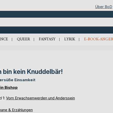
Über BoD
NCE
QUEER
FANTASY
LYRIK
E-BOOK-ANGEB
h bin kein Knuddelbär!
tersüße Einsamkeit
in Bishop
d 1:
Vom Erwachsenwerden und Anderssein
ane & Erzählungen