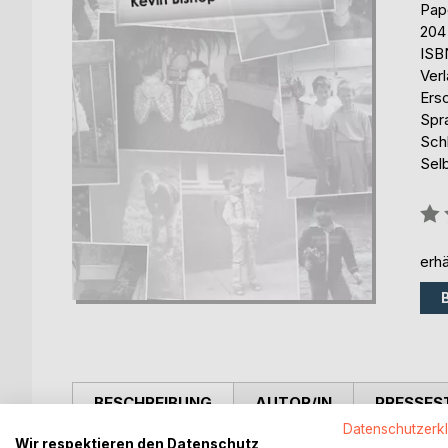
Pap
204
ISB
Ver
Ers
Spr
Sch
Sel
Bew
0%
erhä
BESCHREIBUNG
AUTOR/IN
PRESSES
Datenschutzerk
Wir respektieren den Datenschutz