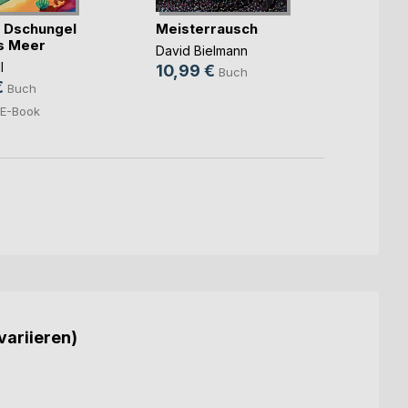
 Dschungel
Meisterrausch
Mama
as Meer
Funke
David Bielmann
l
Susann
10,99 €
Buch
€
15,9
Buch
5,99
E-Book
variieren)