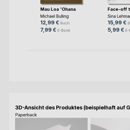
Mau Loa 'Ohana
Face-off 
kon
Michael Bulling
Sina Lehma
12,99 €
15,99 €
Buch
B
7,99 €
5,99 €
E-Book
E-
3D-Ansicht des Produktes (beispielhaft auf 
Paperback