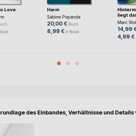
to Love
Harm
Hinterm
liegt d
nn
Sabine Popanda
Marc Stol
20,00 €
uch
Buch
14,99 
8,99 €
Book
E-Book
4,99 €
Grundlage des Einbandes, Verhältnisse und Details 