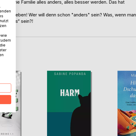
nd seine Familie alles anders, alles besser werden. Das hat
.
wenden
o anders eben! Wer will denn schon "anders" sein? Was, wenn man
es
 „anders“ sein?!
nutzt
tzen
owie
 zudem
 die
eter
D
nen