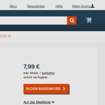
Blog
Newsletter
Hilfe
Mein Konto
Mein Wa
OTE %
7,99 €
inkl. MwSt. /
portofrei
sofort verfügbar
IN DEN WARENKORB
Auf die Merkliste