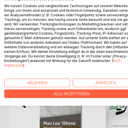
Mit dem Umzug nach Mittelfranken soll für Marek u
Wir nutzen Cookies und vergleichbare Technologien auf unserer Website
zumindest Vati beim Packen der Möbel gesagt.
Einige von ihnen sind essenziell und technisch notwendig. Daneben ver
"Anders" - das klingt so ungewohnt, so fremd. S
wir Analysemethoden (z. B. Cookies oder Fingerprints sowie serverseitig
merkt, dass man nichts dagegen tun kann? Einfach
Tracking), um zu messen, wie häufig unsere Seite besucht und wie sie ge
wird. Wir verwenden Trackingtechnologien zu Marketingzwecken und se
Und wieso nennen sie ihn Knuddelbär?
hierzu serverseitiges Tracking sowie auch Drittanbieter ein, wodurch ggf.
geräteübergreifend Cookies, Fingerprints, Tracking-Pixel, IP-Adressen s
gehashte E-Mail-Adressen genutzt werden. Auf unserer Seite betten wir
Drittinhalte von anderen Anbietern ein (Video-Plattformen). Wir haben auf
weitere Datenverarbeitung und ein etwaiges Tracking durch den Drittanbi
WEITERE TITEL BEI
Bo
keinen Einfluss. Mit deiner Einstellung willigst du in die oben beschriebe
Vorgänge ein. Du kannst deine Einwilligung (z. B. im Footer unter „Privacy-
Einstellungen“) jederzeit mit Wirkung für die Zukunft widerrufen. (
BoD-
Impressum
)
ABLEHNEN
ANPASSEN
ALLE AKZEPTIEREN