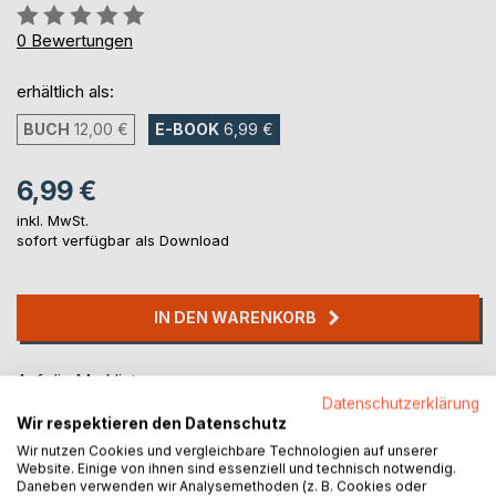
Bewertung::
0%
0
Bewertungen
erhältlich als:
BUCH
12,00 €
E-BOOK
6,99 €
6,99 €
inkl. MwSt.
sofort verfügbar als Download
IN DEN WARENKORB
Auf die Merkliste
Datenschutzerklärung
Titel bewerten
Wir respektieren den Datenschutz
Wir nutzen Cookies und vergleichbare Technologien auf unserer
Website. Einige von ihnen sind essenziell und technisch notwendig.
Daneben verwenden wir Analysemethoden (z. B. Cookies oder