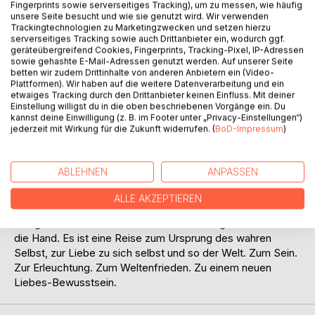
Fingerprints sowie serverseitiges Tracking), um zu messen, wie häufig
unsere Seite besucht und wie sie genutzt wird. Wir verwenden
Trackingtechnologien zu Marketingzwecken und setzen hierzu
serverseitiges Tracking sowie auch Drittanbieter ein, wodurch ggf.
BESCHREIBUNG
geräteübergreifend Cookies, Fingerprints, Tracking-Pixel, IP-Adressen
sowie gehashte E-Mail-Adressen genutzt werden. Auf unserer Seite
betten wir zudem Drittinhalte von anderen Anbietern ein (Video-
Plattformen). Wir haben auf die weitere Datenverarbeitung und ein
In uns Menschen steckt unendliches Potenzial. Eine
etwaiges Tracking durch den Drittanbieter keinen Einfluss. Mit deiner
Schöpferkraft pur. Jeder von uns hat Zugriff darauf und
Einstellung willigst du in die oben beschriebenen Vorgänge ein. Du
kannst deine Einwilligung (z. B. im Footer unter „Privacy-Einstellungen“)
kann seine eigene Welt gestalten. Dazu ist jedoch eine
jederzeit mit Wirkung für die Zukunft widerrufen. (
BoD-Impressum
)
veränderte Sichtweise auf uns und unsere Welt notwendig,
die die Grenzen unseres mentalen Verstandes sprengt. Mit
mystisch-alchemistischen Ansätzen und theoretischen wie
ABLEHNEN
ANPASSEN
auch praktischen Lebenshilfen führt uns der Autor auf eine
Reise, die schlussendlich zu uns selbst führt. Das Buch ist
ALLE AKZEPTIEREN
ein persönlicher Wegbegleiter zu unserer ureigenen Kraft
und gibt uns einen Schlüssel zur Meisterung der Dualität in
die Hand. Es ist eine Reise zum Ursprung des wahren
Selbst, zur Liebe zu sich selbst und so der Welt. Zum Sein.
Zur Erleuchtung. Zum Weltenfrieden. Zu einem neuen
Liebes-Bewusstsein.