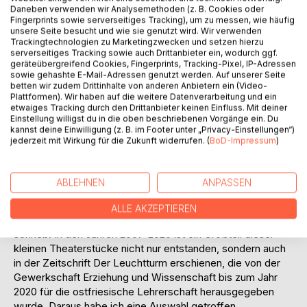
Daneben verwenden wir Analysemethoden (z. B. Cookies oder
Fingerprints sowie serverseitiges Tracking), um zu messen, wie häufig
unsere Seite besucht und wie sie genutzt wird. Wir verwenden
Trackingtechnologien zu Marketingzwecken und setzen hierzu
serverseitiges Tracking sowie auch Drittanbieter ein, wodurch ggf.
geräteübergreifend Cookies, Fingerprints, Tracking-Pixel, IP-Adressen
sowie gehashte E-Mail-Adressen genutzt werden. Auf unserer Seite
betten wir zudem Drittinhalte von anderen Anbietern ein (Video-
BESCHREIBUNG
Plattformen). Wir haben auf die weitere Datenverarbeitung und ein
etwaiges Tracking durch den Drittanbieter keinen Einfluss. Mit deiner
Einstellung willigst du in die oben beschriebenen Vorgänge ein. Du
kannst deine Einwilligung (z. B. im Footer unter „Privacy-Einstellungen“)
Dieses Buch basiert auf der Idee - zunächst nur zur
jederzeit mit Wirkung für die Zukunft widerrufen. (
BoD-Impressum
)
Unterhaltung meines Schul-Kollegiums - satirische
Sketsche zu verfassen, in denen ich mir mit Hilfe der Rolle
des ewig grantelnden Käpt'ns, der seinen drei Enkelkindern
ABLEHNEN
ANPASSEN
ein Lügenmärchen nach dem anderen auftischt, meinen
Frust an der heimatlichen Bildungspolitik und der damit
ALLE AKZEPTIEREN
zusammenhängenden Schulwirklichkeit von der Seele
schrieb. In den Jahren 2007-2020 ist ein Großteil dieser
kleinen Theaterstücke nicht nur entstanden, sondern auch
in der Zeitschrift Der Leuchtturm erschienen, die von der
Gewerkschaft Erziehung und Wissenschaft bis zum Jahr
2020 für die ostfriesische Lehrerschaft herausgegeben
wurde. Daraus habe ich eine Auswahl getroffen.