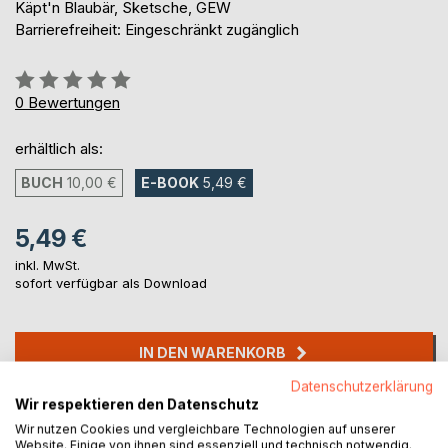
Käpt'n Blaubär, Sketsche, GEW
Barrierefreiheit: Eingeschränkt zugänglich
Bewertung::
0%
0
Bewertungen
erhältlich als:
BUCH
10,00 €
E-BOOK
5,49 €
5,49 €
inkl. MwSt.
sofort verfügbar als Download
IN DEN WARENKORB
Datenschutzerklärung
Wir respektieren den Datenschutz
Auf die Merkliste
Wir nutzen Cookies und vergleichbare Technologien auf unserer
Titel bewerten
Website. Einige von ihnen sind essenziell und technisch notwendig.