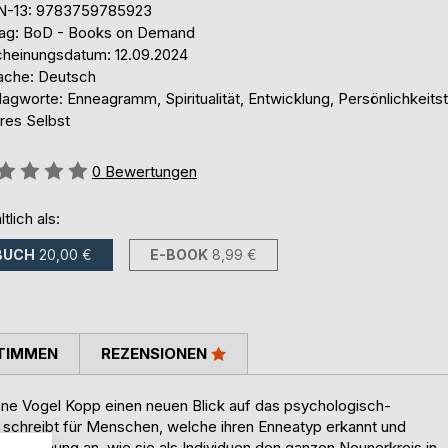
N-13: 9783759785923
lag: BoD - Books on Demand
cheinungsdatum: 12.09.2024
ache: Deutsch
agworte: Enneagramm, Spiritualität, Entwicklung, Persönlichkeitst
res Selbst
ertung::
0
Bewertungen
ltlich als:
BUCH
20,00 €
E-BOOK
8,99 €
TIMMEN
REZENSIONEN
nne Vogel Kopp einen neuen Blick auf das psychologisch-
e schreibt für Menschen, welche ihren Enneatyp erkannt und
 Erforschung an, wie sie als Individuen den ganzen Neunerkreis in