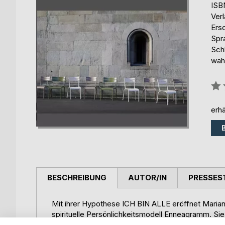
ISB
Ver
Ers
Spr
Schl
wah
Bew
0%
erhä
BESCHREIBUNG
AUTOR/IN
PRESSES
Mit ihrer Hypothese ICH BIN ALLE eröffnet Maria
spirituelle Persönlichkeitsmodell Enneagramm. Si
integriert haben. Weiterführend regt sie diese zur