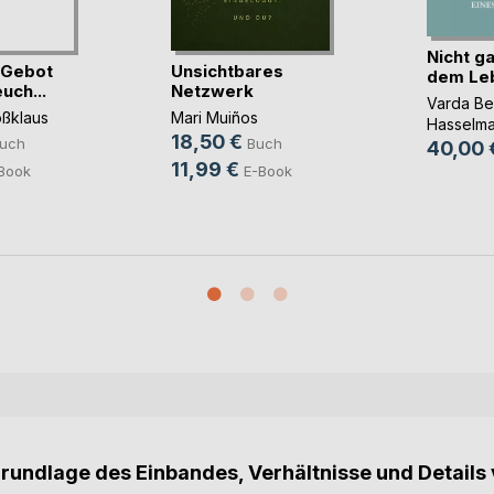
Nicht ga
 Gebot
Unsichtbares
dem Lebe
uch...
Netzwerk
Varda Be
oßklaus
Mari Muiños
Hasselm
18,50 €
uch
Buch
40,00 
11,99 €
Book
E-Book
Grundlage des Einbandes, Verhältnisse und Details 