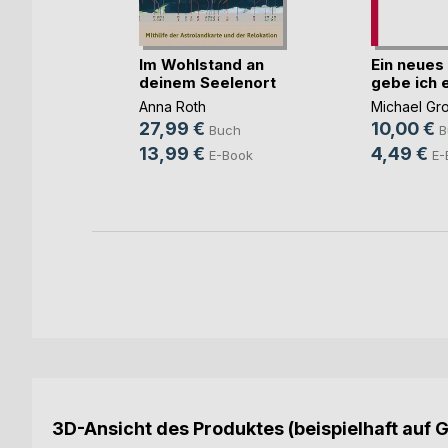
er
Im Wohlstand an
Ein neues
he
deinem Seelenort
gebe ich e
ger
Anna Roth
Michael Gr
27,99 €
10,00 €
ch
Buch
B
13,99 €
4,49 €
ook
E-Book
E-
3D-Ansicht des Produktes (beispielhaft auf 