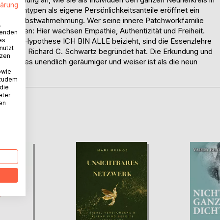
lärung
agrammtypen als eigene Persönlichkeitsanteile eröffnet ein
erten Selbstwahrnehmung. Wer seine innere Patchworkfamilie
.
m Aussen: Hier wachsen Empathie, Authentizität und Freiheit.
wenden
es
ür ihre Hypothese ICH BIN ALLE beizieht, sind die Essenzlehre
nutzt
lie, das Richard C. Schwartz begründet hat. Die Erkundung und
tzen
, welches unendlich geräumiger und weiser ist als die neun
owie
 zudem
 die
eter
nen
D