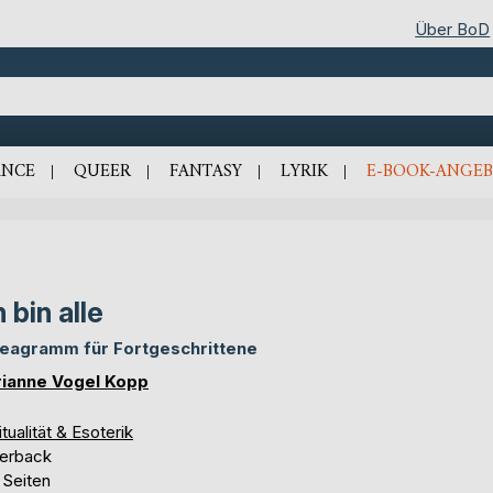
Über BoD
NCE
QUEER
FANTASY
LYRIK
E-BOOK-ANGEB
h bin alle
eagramm für Fortgeschrittene
ianne Vogel Kopp
itualität & Esoterik
erback
 Seiten