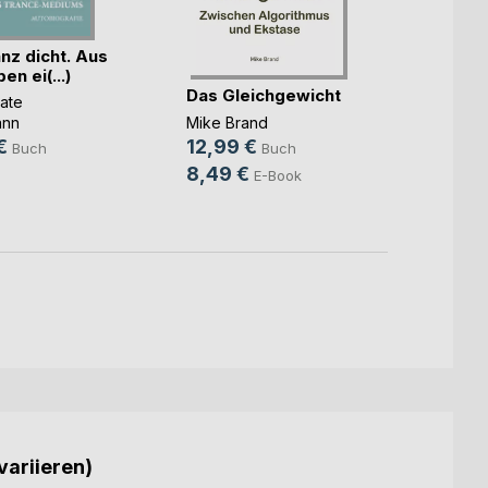
nz dicht. Aus
n ei(...)
Das Gleichgewicht
Der S
ate
das n
Mike Brand
ann
Claudi
12,99 €
€
Buch
Buch
11,99
8,49 €
E-Book
6,99
variieren)