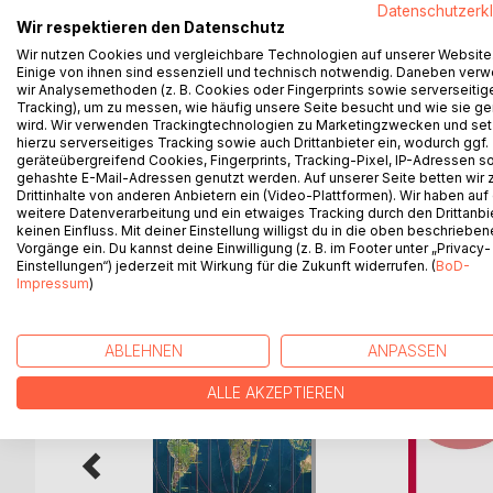
Datenschutzerk
sich abbilden. Diese Sichtweise auf die neun Enne
Wir respektieren den Datenschutz
anregendes Feld der Introspektion und differenzi
Wir nutzen Cookies und vergleichbare Technologien auf unserer Website
kennt, erweitert seinen Handlungsspielraum auch i
Einige von ihnen sind essenziell und technisch notwendig. Daneben ver
wir Analysemethoden (z. B. Cookies oder Fingerprints sowie serverseitig
Die beiden Referenzsysteme, welche die Autorin f
Tracking), um zu messen, wie häufig unsere Seite besucht und wie sie ge
von A. H. Almaas und das System der Inneren Fami
wird. Wir verwenden Trackingtechnologien zu Marketingzwecken und se
Führung der Teile übernimmt das heile Kern-Selbst
hierzu serverseitiges Tracking sowie auch Drittanbieter ein, wodurch ggf.
Persönlichkeitsteile.
geräteübergreifend Cookies, Fingerprints, Tracking-Pixel, IP-Adressen s
gehashte E-Mail-Adressen genutzt werden. Auf unserer Seite betten wir
Drittinhalte von anderen Anbietern ein (Video-Plattformen). Wir haben auf
weitere Datenverarbeitung und ein etwaiges Tracking durch den Drittanbi
keinen Einfluss. Mit deiner Einstellung willigst du in die oben beschriebe
Vorgänge ein. Du kannst deine Einwilligung (z. B. im Footer unter „Privacy-
WEITERE TITEL BEI
Bo
Einstellungen“) jederzeit mit Wirkung für die Zukunft widerrufen. (
BoD-
Impressum
)
ABLEHNEN
ANPASSEN
ALLE AKZEPTIEREN