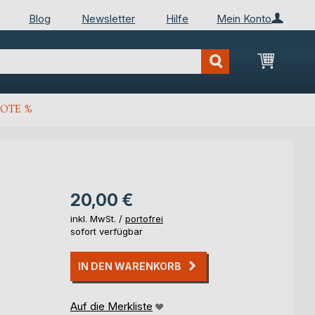
Blog
Newsletter
Hilfe
Mein Konto
Mein Wa
OTE %
20,00 €
inkl. MwSt. /
portofrei
sofort verfügbar
IN DEN WARENKORB
Auf die Merkliste