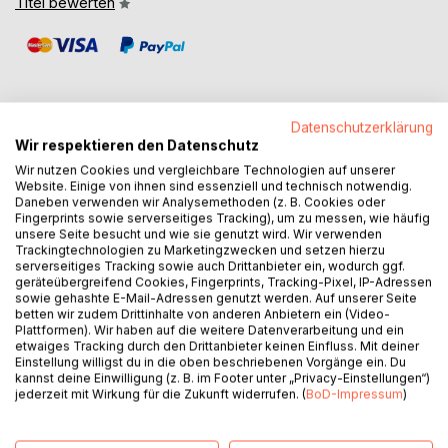
Titel bewerten
Datenschutzerklärung
Wir respektieren den Datenschutz
BESCHREIBUNG
Wir nutzen Cookies und vergleichbare Technologien auf unserer
Website. Einige von ihnen sind essenziell und technisch notwendig.
Daneben verwenden wir Analysemethoden (z. B. Cookies oder
ICH BIN - Ein leiser Weg zurück zu dir ist kein klassischer
Fingerprints sowie serverseitiges Tracking), um zu messen, wie häufig
Ratgeber und kein Buch zur Selbstoptimierung. Es ist eine
unsere Seite besucht und wie sie genutzt wird. Wir verwenden
Trackingtechnologien zu Marketingzwecken und setzen hierzu
Einladung, dich nicht länger über Leistung, Entwicklung
serverseitiges Tracking sowie auch Drittanbieter ein, wodurch ggf.
oder äußere Umstände zu definieren, sondern dich im
geräteübergreifend Cookies, Fingerprints, Tracking-Pixel, IP-Adressen
eigenen Menschsein wiederzufinden.
sowie gehashte E-Mail-Adressen genutzt werden. Auf unserer Seite
betten wir zudem Drittinhalte von anderen Anbietern ein (Video-
Plattformen). Wir haben auf die weitere Datenverarbeitung und ein
Viele Menschen funktionieren. Sie tragen Verantwortung,
etwaiges Tracking durch den Drittanbieter keinen Einfluss. Mit deiner
halten durch, analysieren und verstehen - und spüren sich
Einstellung willigst du in die oben beschriebenen Vorgänge ein. Du
kannst deine Einwilligung (z. B. im Footer unter „Privacy-Einstellungen“)
dabei immer weniger. Dieses Buch richtet sich an jene, die
jederzeit mit Wirkung für die Zukunft widerrufen. (
BoD-Impressum
)
viel getragen haben und sich innerlich nach Ruhe, Würde
und Klarheit sehnen.