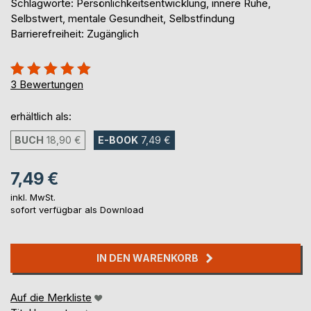
Schlagworte: Persönlichkeitsentwicklung, innere Ruhe,
Selbstwert, mentale Gesundheit, Selbstfindung
Barrierefreiheit: Zugänglich
Bewertung::
100%
3
Bewertungen
erhältlich als:
BUCH
18,90 €
E-BOOK
7,49 €
7,49 €
inkl. MwSt.
sofort verfügbar als Download
IN DEN WARENKORB
Auf die Merkliste