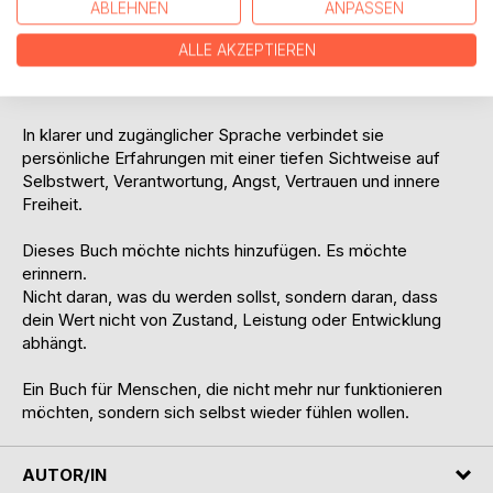
ABLEHNEN
ANPASSEN
Statt Methoden oder schnellen Lösungen öffnet Alexandra
Erdmann einen stillen Raum. Einen Perspektivwechsel von
ALLE AKZEPTIEREN
Ich muss erst hin zu
Ich bin bereits da.
In klarer und zugänglicher Sprache verbindet sie
persönliche Erfahrungen mit einer tiefen Sichtweise auf
Selbstwert, Verantwortung, Angst, Vertrauen und innere
Freiheit.
Dieses Buch möchte nichts hinzufügen. Es möchte
erinnern.
Nicht daran, was du werden sollst, sondern daran, dass
dein Wert nicht von Zustand, Leistung oder Entwicklung
abhängt.
Ein Buch für Menschen, die nicht mehr nur funktionieren
möchten, sondern sich selbst wieder fühlen wollen.
AUTOR/IN