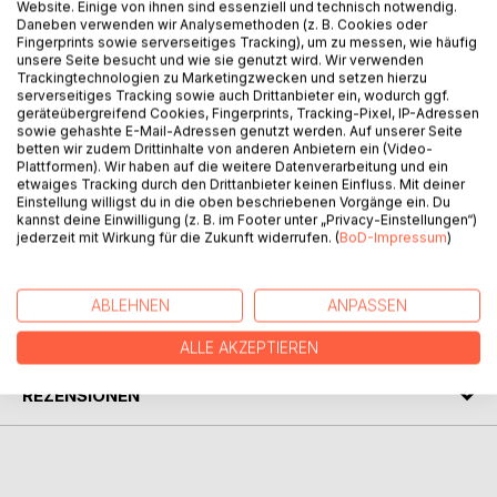
Website. Einige von ihnen sind essenziell und technisch notwendig.
Daneben verwenden wir Analysemethoden (z. B. Cookies oder
Fingerprints sowie serverseitiges Tracking), um zu messen, wie häufig
Ich bin es, Kater Icey. Magst du mich auf meinen
unsere Seite besucht und wie sie genutzt wird. Wir verwenden
Abenteuern begleiten. Meine Freunde Bienchen, Micky,
Trackingtechnologien zu Marketingzwecken und setzen hierzu
Tommy, Verbrecher und ich fahren mit einem Heißluftballon
serverseitiges Tracking sowie auch Drittanbieter ein, wodurch ggf.
geräteübergreifend Cookies, Fingerprints, Tracking-Pixel, IP-Adressen
um unsere anderen Freunde zu besuchen und ihnen eine
sowie gehashte E-Mail-Adressen genutzt werden. Auf unserer Seite
Überraschung zu machen.
betten wir zudem Drittinhalte von anderen Anbietern ein (Video-
Dabei werden wir selber tolle Überraschungen erleben. Wo
Plattformen). Wir haben auf die weitere Datenverarbeitung und ein
etwaiges Tracking durch den Drittanbieter keinen Einfluss. Mit deiner
Tiere sind ist immer viel los. Wo Katzen sind ist noch mehr
Einstellung willigst du in die oben beschriebenen Vorgänge ein. Du
los!
kannst deine Einwilligung (z. B. im Footer unter „Privacy-Einstellungen“)
jederzeit mit Wirkung für die Zukunft widerrufen. (
BoD-Impressum
)
AUTOR/IN
ABLEHNEN
ANPASSEN
PRESSESTIMMEN
ALLE AKZEPTIEREN
REZENSIONEN