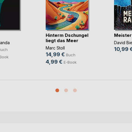
Hinterm Dschungel
Meister
liegt das Meer
panda
David Bi
Marc Stoll
10,99 
Buch
14,99 €
Buch
Book
4,99 €
E-Book