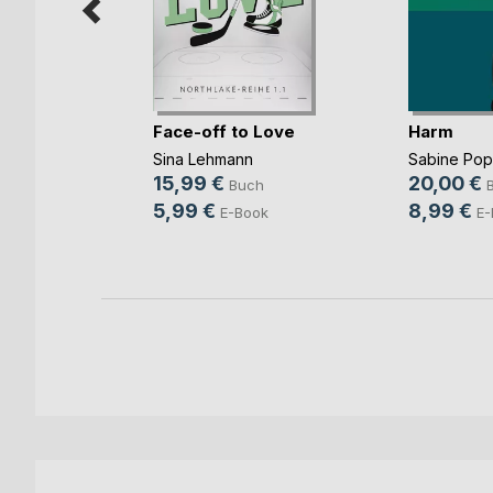
Face-off to Love
Harm
Sina Lehmann
Sabine Po
b und
15,99 €
20,00 €
Buch
ovic
5,99 €
8,99 €
E-Book
E-
ch
ook