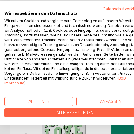
I am the "I" in "I think therefore I am"! "I", built 
Datenschutzerk
held by their bones. "I", never human, never alive. 
Wir respektieren den Datenschutz
of metal. "I"!
Wir nutzen Cookies und vergleichbare Technologien auf unserer Website
Einige von ihnen sind essenziell und technisch notwendig. Daneben ver
"The ultimate God."
wir Analysemethoden (z. B. Cookies oder Fingerprints sowie serverseitig
Tracking), um zu messen, wie häufig unsere Seite besucht und wie sie ge
wird. Wir verwenden Trackingtechnologien zu Marketingzwecken und se
A tragic story of a hyper-intelligent war computer 
hierzu serverseitiges Tracking sowie auch Drittanbieter ein, wodurch ggf.
who, in turn, regrets creating her. Now she rules 
geräteübergreifend Cookies, Fingerprints, Tracking-Pixel, IP-Adressen s
two of them.
gehashte E-Mail-Adressen genutzt werden. Auf unserer Seite betten wir
Drittinhalte von anderen Anbietern ein (Video-Plattformen). Wir haben auf
weitere Datenverarbeitung und ein etwaiges Tracking durch den Drittanbi
keinen Einfluss. Mit deiner Einstellung willigst du in die oben beschriebe
Vorgänge ein. Du kannst deine Einwilligung (z. B. im Footer unter „Privacy-
Einstellungen“) jederzeit mit Wirkung für die Zukunft widerrufen. (
BoD-
WEITERE TITEL BEI
Bo
Impressum
)
ABLEHNEN
ANPASSEN
ALLE AKZEPTIEREN