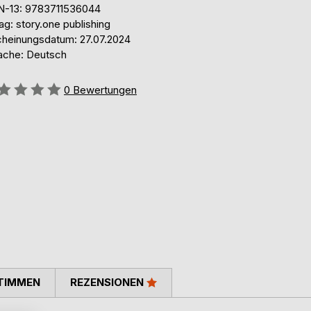
N-13: 9783711536044
ag: story.one publishing
cheinungsdatum: 27.07.2024
ache: Deutsch
ertung::
0
Bewertungen
TIMMEN
REZENSIONEN