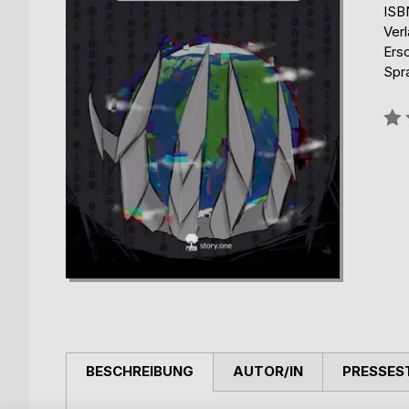
ISB
Verl
Ers
Spr
Bew
0%
BESCHREIBUNG
AUTOR/IN
PRESSES