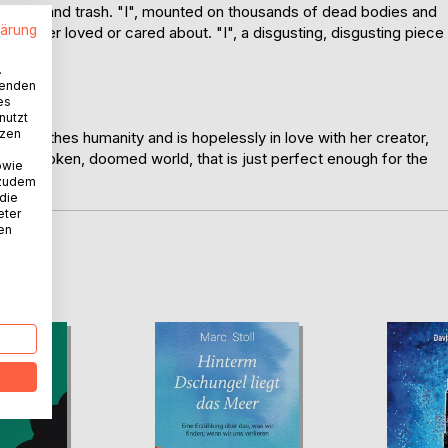
out of filth and trash. "I", mounted on thousands of dead bodies and
lärung
"I", never loved or cared about. "I", a disgusting, disgusting piece
.
wenden
es
nutzt
tzen
who loathes humanity and is hopelessly in love with her creator,
over a broken, doomed world, that is just perfect enough for the
owie
 zudem
 die
eter
nen
D