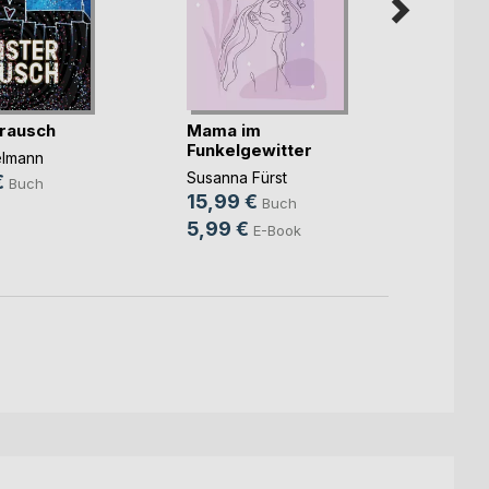
rausch
Mama im
Unter
Funkelgewitter
elmann
Christ
Susanna Fürst
€
14,9
Buch
15,99 €
Buch
9,99
5,99 €
E-Book