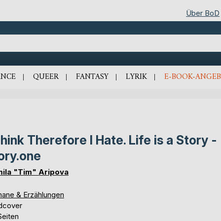
Über BoD
NCE
QUEER
FANTASY
LYRIK
E-BOOK-ANGEB
Think Therefore I Hate. Life is a Story -
ory.one
ila "Tim" Aripova
ane & Erzählungen
dcover
Seiten