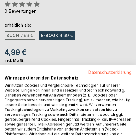
Bewertung::
0%
0
Bewertungen
erhältlich als:
BUCH
7,99 €
E-BOOK
4,99 €
4,99 €
inkl. MwSt.
sofort verfügbar als Download
Datenschutzerklärung
Wir respektieren den Datenschutz
Wir nutzen Cookies und vergleichbare Technologien auf unserer
IN DEN WARENKORB
Website. Einige von ihnen sind essenziell und technisch notwendig.
Daneben verwenden wir Analysemethoden (z. B. Cookies oder
Fingerprints sowie serverseitiges Tracking), um zu messen, wie häufig
Auf die Merkliste
unsere Seite besucht und wie sie genutzt wird. Wir verwenden
Trackingtechnologien zu Marketingzwecken und setzen hierzu
Titel bewerten
serverseitiges Tracking sowie auch Drittanbieter ein, wodurch ggf.
geräteübergreifend Cookies, Fingerprints, Tracking-Pixel, IP-Adressen
sowie gehashte E-Mail-Adressen genutzt werden. Auf unserer Seite
betten wir zudem Drittinhalte von anderen Anbietern ein (Video-
Plattformen). Wir haben auf die weitere Datenverarbeitung und ein