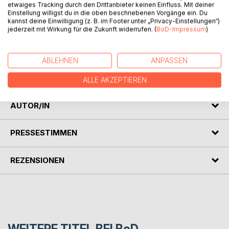
etwaiges Tracking durch den Drittanbieter keinen Einfluss. Mit deiner
Einstellung willigst du in die oben beschriebenen Vorgänge ein. Du
kannst deine Einwilligung (z. B. im Footer unter „Privacy-Einstellungen“)
jederzeit mit Wirkung für die Zukunft widerrufen. (
BoD-Impressum
)
BESCHREIBUNG
ABLEHNEN
ANPASSEN
Tanzende Sterne mit reimenden Enden aus tiefstem
Herzen, zwei Jahrzehnten und unterschiedlichen Gründen...
ALLE AKZEPTIEREN
AUTOR/IN
PRESSESTIMMEN
REZENSIONEN