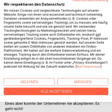
Wir respektieren den Datenschutz
Wir nutzen Cookies und vergleichbare Technologien auf unserer
Website. Einige von ihnen sind essenziell und technisch notwendig.
Daneben verwenden wir Analysemethoden (z. B. Cookies oder
BESCHREIBUNG
Fingerprints sowie serverseitiges Tracking), um zu messen, wie häufig
unsere Seite besucht und wie sie genutzt wird. Wir verwenden
Trackingtechnologien zu Marketingzwecken und setzen hierzu
serverseitiges Tracking sowie auch Drittanbieter ein, wodurch ggf.
Bodo Tietz, Jahrgang 1938, erzählt vom Berlin seiner
geräteübergreifend Cookies, Fingerprints, Tracking-Pixel, IP-Adressen
Kindheit, der Nachkriegszeit mit ihren Entbehrungen, aber
sowie gehashte E-Mail-Adressen genutzt werden. Auf unserer Seite
auch der kraftvollen Stimmung des Aufbruchs. Mit einem
betten wir zudem Drittinhalte von anderen Anbietern ein (Video-
Marktstand hielten seine Mutter Charlotte und der junge
Plattformen). Wir haben auf die weitere Datenverarbeitung und ein
etwaiges Tracking durch den Drittanbieter keinen Einfluss. Mit deiner
Bodo die Familie finanziell über Wasser. Sein Geschäftssinn
Einstellung willigst du in die oben beschriebenen Vorgänge ein. Du
entflammte wie auch seine Liebe zur Oper und
kannst deine Einwilligung (z. B. im Footer unter „Privacy-Einstellungen“)
Leichtathletik. Kaufmann wollte Bodo werden. Wurde ein
jederzeit mit Wirkung für die Zukunft widerrufen. (
BoD-Impressum
)
echter Schenker- Mann, sammelte Speditionserfahrungen
in zehn Firmen und gründete mit terra schließlich sein
ABLEHNEN
ANPASSEN
eigenes Unternehmen.
Die Menschen nimmt und mag Bodo Tietz dabei, wie sie
ALLE AKZEPTIEREN
sind.
Schließlich gibt es keine anderen.
Eines aber konnte der Unternehmer nie akzeptieren: Es
geht nicht!