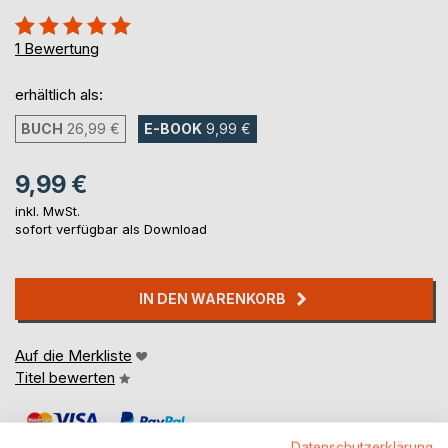
Bewertung::
100%
1
Bewertung
erhältlich als:
BUCH
26,99 €
E-BOOK
9,99 €
9,99 €
inkl. MwSt.
sofort verfügbar als Download
IN DEN WARENKORB
Auf die Merkliste
Titel bewerten
Datenschutzerklärung