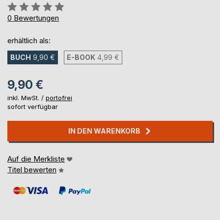
Bewertung::
0%
0
Bewertungen
erhältlich als:
BUCH
9,90 €
E-BOOK
4,99 €
9,90 €
inkl. MwSt. /
portofrei
sofort verfügbar
IN DEN WARENKORB
Auf die Merkliste
Titel bewerten