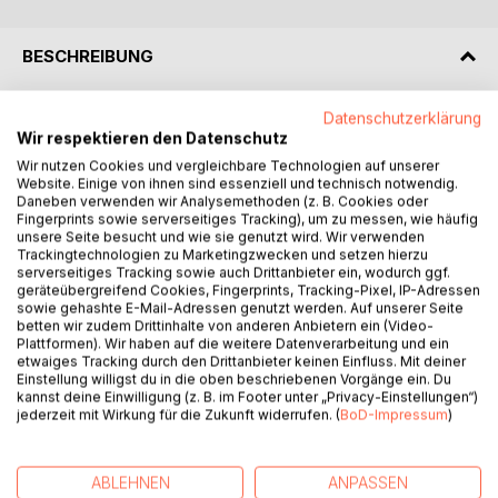
BESCHREIBUNG
Datenschutzerklärung
Die Hypnose stellt ein machtvolles Instrument dar mit dem
Wir respektieren den Datenschutz
Unbewussten Kontakt aufzunehmen, sich seine Inhalte
bewusst zu machen und seine Inhalte gezielt zu verändern.
Wir nutzen Cookies und vergleichbare Technologien auf unserer
Website. Einige von ihnen sind essenziell und technisch notwendig.
Damit besteht die Möglichkeit psychische Störungen zu
Daneben verwenden wir Analysemethoden (z. B. Cookies oder
heilen oder zumindest zu lindern, bzw. Probleme des
Fingerprints sowie serverseitiges Tracking), um zu messen, wie häufig
Alltags erfolgreich zu bewältigen, indem der Klient Zugang
unsere Seite besucht und wie sie genutzt wird. Wir verwenden
Trackingtechnologien zu Marketingzwecken und setzen hierzu
zu den Ressourcen seines Unbewussten gewinnt und lernt
serverseitiges Tracking sowie auch Drittanbieter ein, wodurch ggf.
sie zu nutzen. Eine genauere Beobachtung spezifischer
geräteübergreifend Cookies, Fingerprints, Tracking-Pixel, IP-Adressen
Trancephänomene macht deutlich, dass das Unbewusste
sowie gehashte E-Mail-Adressen genutzt werden. Auf unserer Seite
betten wir zudem Drittinhalte von anderen Anbietern ein (Video-
eine innere Dynamik besitzt, die auf Heilung und Ganzheit
Plattformen). Wir haben auf die weitere Datenverarbeitung und ein
ausgerichtet ist. Es handelt sich um Selbstheilungskräfte,
etwaiges Tracking durch den Drittanbieter keinen Einfluss. Mit deiner
die auf der psychischen Ebene wirken, um seelische
Einstellung willigst du in die oben beschriebenen Vorgänge ein. Du
kannst deine Einwilligung (z. B. im Footer unter „Privacy-Einstellungen“)
Störungen zu überwinden. Sie wirken aber auch auf die
jederzeit mit Wirkung für die Zukunft widerrufen. (
BoD-Impressum
)
körperlichen Funktionen ein und sorgen für die Heilung
physischer Störungen. Diese Selbstheilungskräfte lassen
sich aktivieren ohne Details über ihre genauen
ABLEHNEN
ANPASSEN
Wirkungsweisen zu kennen. Die Erfahrung zeigt, dass