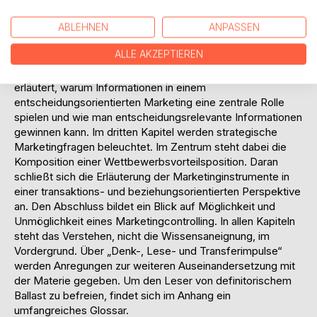
ist den konzeptionellen Grundlagen des Faches gewidmet.
Dabei werden aufbauend auf der dualen Perspektive aus
ABLEHNEN
ANPASSEN
„Marketing machen“ und „Marketing denken“ die
ALLE AKZEPTIEREN
zahlreichen Ausdifferenzierungen der Disziplin sowie ihre
theoretischen Zugänge erklärt. Im zweiten Kapitel wird
erläutert, warum Informationen in einem
entscheidungsorientierten Marketing eine zentrale Rolle
spielen und wie man entscheidungsrelevante Informationen
gewinnen kann. Im dritten Kapitel werden strategische
Marketingfragen beleuchtet. Im Zentrum steht dabei die
Komposition einer Wettbewerbsvorteilsposition. Daran
schließt sich die Erläuterung der Marketinginstrumente in
einer transaktions- und beziehungsorientierten Perspektive
an. Den Abschluss bildet ein Blick auf Möglichkeit und
Unmöglichkeit eines Marketingcontrolling. In allen Kapiteln
steht das Verstehen, nicht die Wissensaneignung, im
Vordergrund. Über „Denk-, Lese- und Transferimpulse“
werden Anregungen zur weiteren Auseinandersetzung mit
der Materie gegeben. Um den Leser von definitorischem
Ballast zu befreien, findet sich im Anhang ein
umfangreiches Glossar.