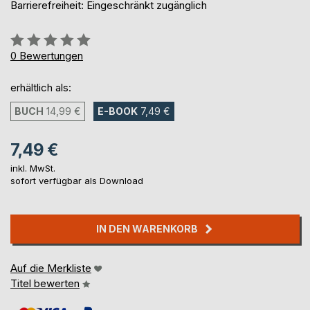
Barrierefreiheit: Eingeschränkt zugänglich
Bewertung::
0%
0
Bewertungen
erhältlich als:
BUCH
14,99 €
E-BOOK
7,49 €
7,49 €
inkl. MwSt.
sofort verfügbar als Download
IN DEN WARENKORB
Auf die Merkliste
Titel bewerten