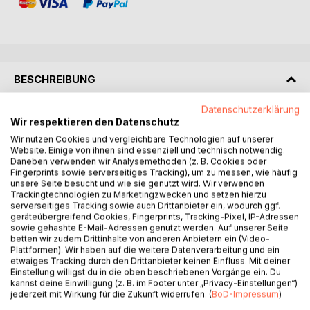
BESCHREIBUNG
Datenschutzerklärung
Dieses Buch ist kein übliches Lehrbuch zum Marketing. Es
Wir respektieren den Datenschutz
ist eher Kommentar als Nachricht, eher Wochen- als
Wir nutzen Cookies und vergleichbare Technologien auf unserer
Tageszeitung, eher Reiseführer als Reisebericht. Es
Website. Einige von ihnen sind essenziell und technisch notwendig.
Daneben verwenden wir Analysemethoden (z. B. Cookies oder
wendet sich an alle, die Lust haben, die faszinierende Welt
Fingerprints sowie serverseitiges Tracking), um zu messen, wie häufig
des Marketing verstehend zu entdecken: Neu-Einsteiger
unsere Seite besucht und wie sie genutzt wird. Wir verwenden
oder „alte Hasen“, Praktiker oder Akademiker, BWL-nahe
Trackingtechnologien zu Marketingzwecken und setzen hierzu
und BWL-ferne. Das Werk kondensiert die Perspektive des
serverseitiges Tracking sowie auch Drittanbieter ein, wodurch ggf.
geräteübergreifend Cookies, Fingerprints, Tracking-Pixel, IP-Adressen
Autors auf die Marketingdisziplin. Die Basis bildet dabei die
sowie gehashte E-Mail-Adressen genutzt werden. Auf unserer Seite
Interpretation des Faches als die Lehre vom Herbeiführen
betten wir zudem Drittinhalte von anderen Anbietern ein (Video-
wünschenswerter Austauschprozesse im Wettbewerb;
Plattformen). Wir haben auf die weitere Datenverarbeitung und ein
etwaiges Tracking durch den Drittanbieter keinen Einfluss. Mit deiner
kurz HWAIW [hawei].
Einstellung willigst du in die oben beschriebenen Vorgänge ein. Du
kannst deine Einwilligung (z. B. im Footer unter „Privacy-Einstellungen“)
Hierauf aufbauend werden in fünf Kapiteln die zentralen
jederzeit mit Wirkung für die Zukunft widerrufen. (
BoD-Impressum
)
Themen der Marketingdisziplin erläutert: Das erste Kapitel