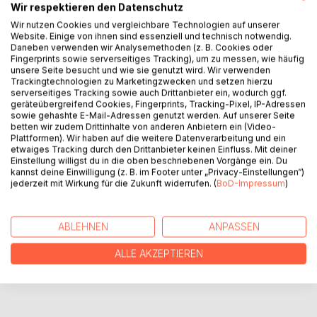
Wir respektieren den Datenschutz
Make way for the old and powerful! Persilaus corrupts.
Wir nutzen Cookies und vergleichbare Technologien auf unserer
Persilaus counterfeits but after committing the atrocity of
Website. Einige von ihnen sind essenziell und technisch notwendig.
violating a free woman of the Ashlands, not even his former
Daneben verwenden wir Analysemethoden (z. B. Cookies oder
Fingerprints sowie serverseitiges Tracking), um zu messen, wie häufig
veterans can hide his immane deeds any longer and repel
unsere Seite besucht und wie sie genutzt wird. Wir verwenden
him. As the Priestesses of Sevara, followers of the
Trackingtechnologien zu Marketingzwecken und setzen hierzu
goddess of love, get called upon, their sole target is to
serverseitiges Tracking sowie auch Drittanbieter ein, wodurch ggf.
geräteübergreifend Cookies, Fingerprints, Tracking-Pixel, IP-Adressen
chase Persilaus down and cut off the body part he used to
sowie gehashte E-Mail-Adressen genutzt werden. Auf unserer Seite
inflict tremor on innocents.
betten wir zudem Drittinhalte von anderen Anbietern ein (Video-
Plattformen). Wir haben auf die weitere Datenverarbeitung und ein
etwaiges Tracking durch den Drittanbieter keinen Einfluss. Mit deiner
Einstellung willigst du in die oben beschriebenen Vorgänge ein. Du
AUTOR/IN
kannst deine Einwilligung (z. B. im Footer unter „Privacy-Einstellungen“)
jederzeit mit Wirkung für die Zukunft widerrufen. (
BoD-Impressum
)
PRESSESTIMMEN
ABLEHNEN
ANPASSEN
REZENSIONEN
ALLE AKZEPTIEREN