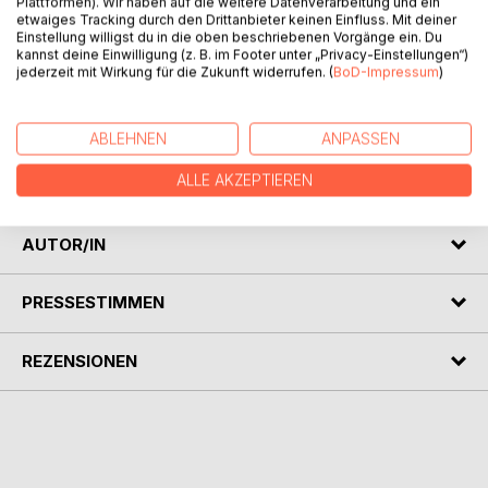
Plattformen). Wir haben auf die weitere Datenverarbeitung und ein
etwaiges Tracking durch den Drittanbieter keinen Einfluss. Mit deiner
Einstellung willigst du in die oben beschriebenen Vorgänge ein. Du
kannst deine Einwilligung (z. B. im Footer unter „Privacy-Einstellungen“)
jederzeit mit Wirkung für die Zukunft widerrufen. (
BoD-Impressum
)
BESCHREIBUNG
ABLEHNEN
ANPASSEN
ALLE AKZEPTIEREN
Hundertneunzehn Gedichte und Texte von Olivia Wartha.
AUTOR/IN
PRESSESTIMMEN
REZENSIONEN