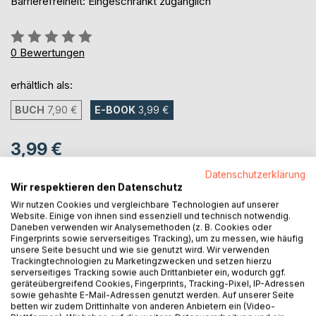
Barrierefreiheit: Eingeschränkt zugänglich
Bewertung::
0%
0
Bewertungen
erhältlich als:
BUCH
7,90 €
E-BOOK
3,99 €
3,99 €
inkl. MwSt.
Datenschutzerklärung
sofort verfügbar als Download
Wir respektieren den Datenschutz
Wir nutzen Cookies und vergleichbare Technologien auf unserer
Website. Einige von ihnen sind essenziell und technisch notwendig.
Daneben verwenden wir Analysemethoden (z. B. Cookies oder
IN DEN WARENKORB
Fingerprints sowie serverseitiges Tracking), um zu messen, wie häufig
unsere Seite besucht und wie sie genutzt wird. Wir verwenden
Trackingtechnologien zu Marketingzwecken und setzen hierzu
Auf die Merkliste
serverseitiges Tracking sowie auch Drittanbieter ein, wodurch ggf.
geräteübergreifend Cookies, Fingerprints, Tracking-Pixel, IP-Adressen
Titel bewerten
sowie gehashte E-Mail-Adressen genutzt werden. Auf unserer Seite
betten wir zudem Drittinhalte von anderen Anbietern ein (Video-