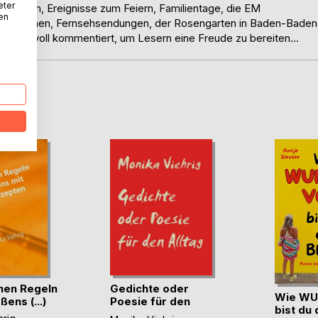
eter
flanzen, Ereignisse zum Feiern, Familientage, die EM
nen
rauenthemen, Fernsehsendungen, der Rosengarten in Baden-Baden
 humorvoll kommentiert, um Lesern eine Freude zu bereiten...
D
nen Regeln
Gedichte oder
Wie WU
ens (...)
Poesie für den
bist du 
Alltag