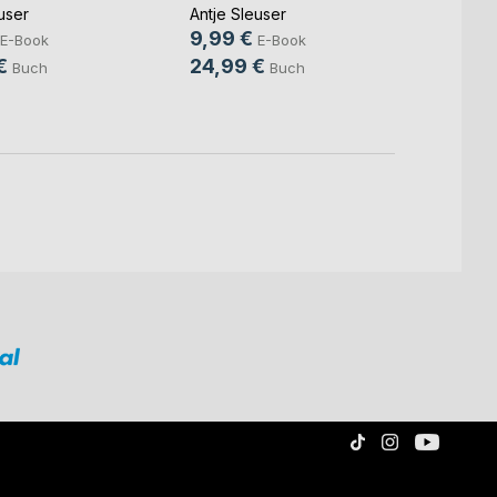
user
Antje Sleuser
Grazia
9,99 €
E-Book
E-Book
4,99
€
24,99 €
Buch
Buch
12,9