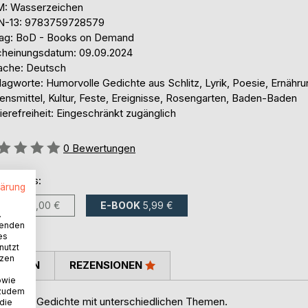
: Wasserzeichen
N-13: 9783759728579
lag: BoD - Books on Demand
cheinungsdatum: 09.09.2024
ache: Deutsch
agworte: Humorvolle Gedichte aus Schlitz, Lyrik, Poesie, Ernähru
ensmittel, Kultur, Feste, Ereignisse, Rosengarten, Baden-Baden
ierefreiheit: Eingeschränkt zugänglich
ertung::
0
Bewertungen
ltlich als:
lärung
BUCH
15,00 €
E-BOOK
5,99 €
.
wenden
es
nutzt
tzen
TIMMEN
REZENSIONEN
owie
 zudem
lreiche Gedichte mit unterschiedlichen Themen.
 die