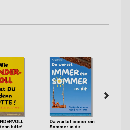
NDERVOLL
Da wartet immer ein
denn bitte!
Sommer in dir
Schil