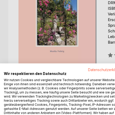
DRM
ISB
Ver
Ers
Spr
Schl
Leb
Barr
Bew
0%
erhä
Datenschutzerk
Wir respektieren den Datenschutz
Wir nutzen Cookies und vergleichbare Technologien auf unserer Website
Einige von ihnen sind essenziell und technisch notwendig. Daneben ver
wir Analysemethoden (z. B. Cookies oder Fingerprints sowie serverseitig
Tracking), um zu messen, wie häufig unsere Seite besucht und wie sie ge
wird. Wir verwenden Trackingtechnologien zu Marketingzwecken und se
BESCHREIBUNG
AUTOR/IN
PRESSES
hierzu serverseitiges Tracking sowie auch Drittanbieter ein, wodurch ggf.
geräteübergreifend Cookies, Fingerprints, Tracking-Pixel, IP-Adressen s
gehashte E-Mail-Adressen genutzt werden. Auf unserer Seite betten wir
Humorvolle Gedichte für Menschenwürde sind zah
Drittinhalte von anderen Anbietern ein (Video-Plattformen). Wir haben auf