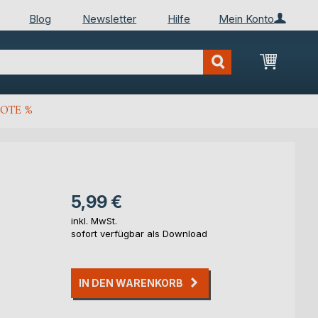
Blog
Newsletter
Hilfe
Mein Konto
Mein Wa
OTE %
5,99 €
inkl. MwSt.
sofort verfügbar als Download
IN DEN WARENKORB