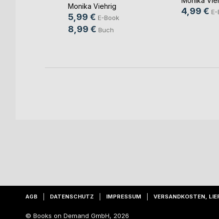
Monika Vie
Monika Viehrig
4,99 €
E-
5,99 €
ok
E-Book
8,99 €
h
Buch
AGB
DATENSCHUTZ
IMPRESSUM
VERSANDKOSTEN, LIE
© Books on Demand GmbH, 2026