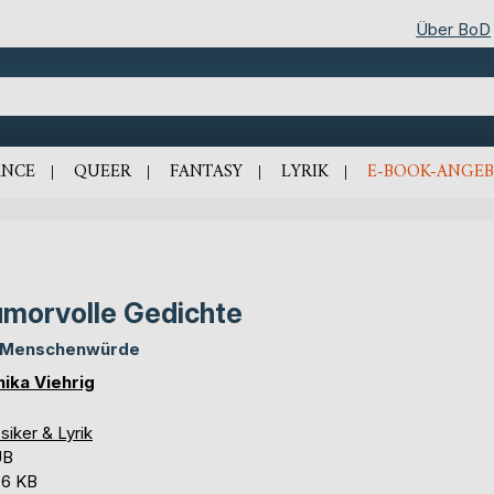
Über BoD
NCE
QUEER
FANTASY
LYRIK
E-BOOK-ANGEB
morvolle Gedichte
 Menschenwürde
ika Viehrig
siker & Lyrik
UB
,6 KB