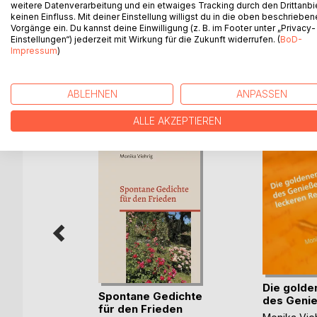
weitere Datenverarbeitung und ein etwaiges Tracking durch den Drittanbi
Themenbereiche sind zum Beispiel Lebensmittel, P
keinen Einfluss. Mit deiner Einstellung willigst du in die oben beschriebe
(Europameisterschaft), Olympia in Frankreich, F
Vorgänge ein. Du kannst deine Einwilligung (z. B. im Footer unter „Privacy-
und Lokales aus Schlitz. Aktuelle Themen, werden
Einstellungen“) jederzeit mit Wirkung für die Zukunft widerrufen. (
BoD-
Impressum
)
ABLEHNEN
ANPASSEN
WEITERE TITEL BEI
Bo
ALLE AKZEPTIEREN
Die golde
reskreis
Spontane Gedichte
des Genieß
(...)
für den Frieden