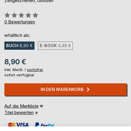
Zeitgeschehen, Glossen
Bewertung::
0%
0
Bewertungen
erhältlich als:
BUCH
8,90 €
E-BOOK
4,49 €
8,90 €
inkl. MwSt. /
portofrei
sofort verfügbar
IN DEN WARENKORB
Auf die Merkliste
Titel bewerten