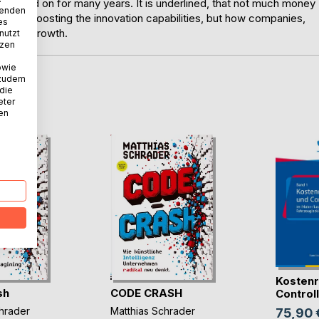
worked on for many years. It is underlined, that not much money
wenden
irm by boosting the innovation capabilities, but how companies,
es
such a growth.
nutzt
tzen
owie
 zudem
 die
D
eter
nen
Kostenr
sh
CODE CRASH
Controlli
hrader
Matthias Schrader
75,90 