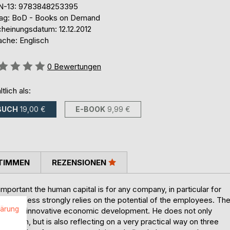
N-13: 9783848253395
lag: BoD - Books on Demand
cheinungsdatum: 12.12.2012
ache: Englisch
ertung::
0
Bewertungen
ltlich als:
BUCH
19,00 €
E-BOOK
9,99 €
TIMMEN
REZENSIONEN
mportant the human capital is for any company, in particular for
 success strongly relies on the potential of the employees. Th
lärung
ence an innovative economic development. He does not only
ovation, but is also reflecting on a very practical way on three
.