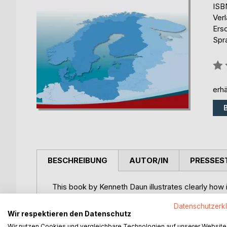
ISB
Ver
Ers
Spr
Bew
0%
erhä
BESCHREIBUNG
AUTOR/IN
PRESSES
This book by Kenneth Daun illustrates clearly how i
small and medium-sized enterprises (SMEs), whose
Datenschutzerk
author describes how the human growth can influ
Wir respektieren den Datenschutz
explain his developed method for organisational inn
Wir nutzen Cookies und vergleichbare Technologien auf unserer Website