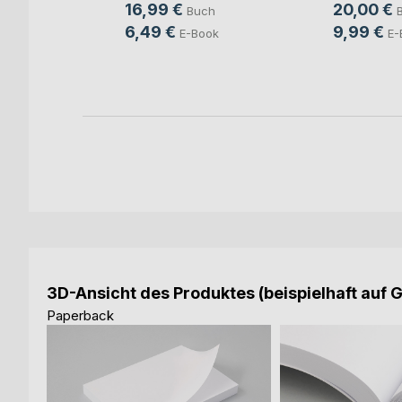
ut
16,99 €
20,00 €
Buch
ch
6,49 €
9,99 €
E-Book
E-
ook
3D-Ansicht des Produktes (beispielhaft auf 
Paperback