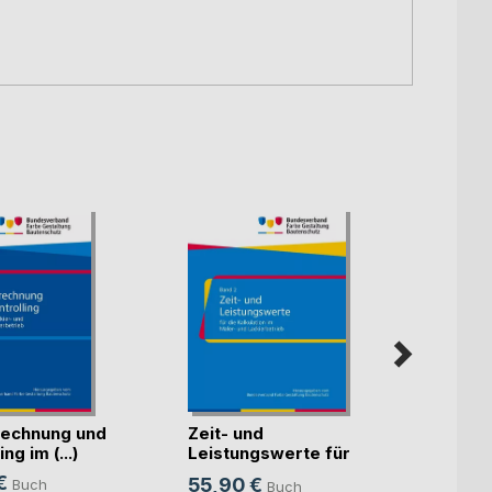
echnung und
Zeit- und
Künst
ng im (...)
Leistungswerte für
Intell
die K(...)
€
55,90 €
Buch
Buch
Mitte