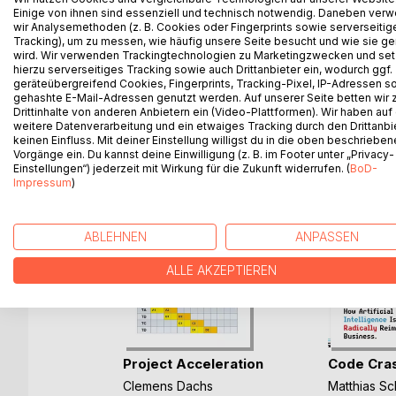
different case studies from South Sweden that he 
Einige von ihnen sind essenziell und technisch notwendig. Daneben ver
needs to be invested to make a true change in a f
wir Analysemethoden (z. B. Cookies oder Fingerprints sowie serverseitig
community and universities together can support 
Tracking), um zu messen, wie häufig unsere Seite besucht und wie sie ge
wird. Wir verwenden Trackingtechnologien zu Marketingzwecken und se
hierzu serverseitiges Tracking sowie auch Drittanbieter ein, wodurch ggf.
geräteübergreifend Cookies, Fingerprints, Tracking-Pixel, IP-Adressen s
gehashte E-Mail-Adressen genutzt werden. Auf unserer Seite betten wir
Drittinhalte von anderen Anbietern ein (Video-Plattformen). Wir haben auf
WEITERE TITEL BEI
Bo
weitere Datenverarbeitung und ein etwaiges Tracking durch den Drittanbi
keinen Einfluss. Mit deiner Einstellung willigst du in die oben beschriebe
Vorgänge ein. Du kannst deine Einwilligung (z. B. im Footer unter „Privacy-
Einstellungen“) jederzeit mit Wirkung für die Zukunft widerrufen. (
BoD-
Impressum
)
ABLEHNEN
ANPASSEN
ALLE AKZEPTIEREN
rbereitung
Project Acceleration
Code Cra
(...)
Clemens Dachs
Matthias Sc