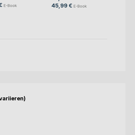
Sven S
€
45,99 €
E-Book
E-Book
24,9
18,9
variieren)