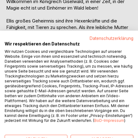
Willkommen im Königreich Giselwald, in einer Zeit, in der
Magie echt ist und Einhörner im Wald leben!
Ellis großes Geheimnis sind ihre Hexenkräfte und die
Fähigkeit, mit Tieren zu sprechen. Als ihre leibliche Mutter
Mechelina im Traum um Hilfe ruft, zögert Elli keine
Datenschutzerklärung
Sekunde: Zusammen mit ihren tierischen Freunden
Wir respektieren den Datenschutz
Bellchen, Bonny, Hugo, Paul und Scout reist sie durch ein
Wir nutzen Cookies und vergleichbare Technologien auf unserer
magisches Zeitportal ins Jahr 1325.
Website. Einige von ihnen sind essenziell und technisch notwendig.
Daneben verwenden wir Analysemethoden (z. B. Cookies oder
Doch dort wartet Gefahr: Mechelina und alle Einhörner
Fingerprints sowie serverseitiges Tracking), um zu messen, wie häufig
unsere Seite besucht und wie sie genutzt wird. Wir verwenden
wurden von Trollen entführt und ein Hexenfluch macht alles
Trackingtechnologien zu Marketingzwecken und setzen hierzu
noch gefährlicher. Im Wald finden Elli und ihre Freunde eine
serverseitiges Tracking sowie auch Drittanbieter ein, wodurch ggf.
glitzernde Spur aus Tränen und folgen ihr bis ins Königreich
geräteübergreifend Cookies, Fingerprints, Tracking-Pixel, IP-Adressen
sowie gehashte E-Mail-Adressen genutzt werden. Auf unserer Seite
Trollhausen. Mit dem Geheimbund Pegasus, einem Troll mit
betten wir zudem Drittinhalte von anderen Anbietern ein (Video-
Herz und der Magie des Wassers schmieden sie einen
Plattformen). Wir haben auf die weitere Datenverarbeitung und ein
waghalsigen Befreiungsplan.
etwaiges Tracking durch den Drittanbieter keinen Einfluss. Mit deiner
Einstellung willigst du in die oben beschriebenen Vorgänge ein. Du
kannst deine Einwilligung (z. B. im Footer unter „Privacy-Einstellungen“)
Kann Elli die Einhörner befreien und ihre Mutter retten,
jederzeit mit Wirkung für die Zukunft widerrufen. (
BoD-Impressum
)
bevor alles zu spät ist?
Ein magisches Abenteuer - Band 2 der dreiteiligen Reihe