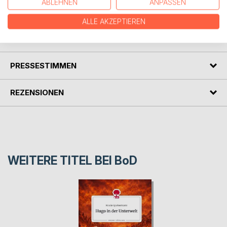
ABLEHNEN
ANPASSEN
um Hugo und seine Freunde!
ALLE AKZEPTIEREN
AUTOR/IN
PRESSESTIMMEN
REZENSIONEN
WEITERE TITEL BEI
BoD