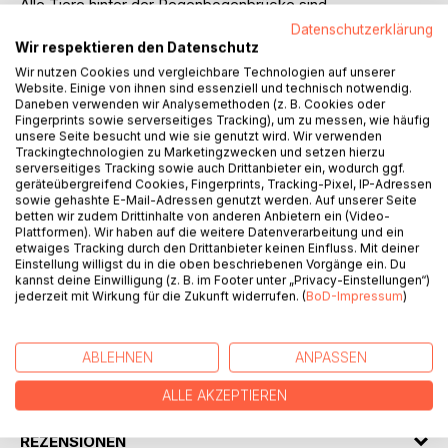
Alle Tiere hinter der Regenbogenbrücke sind
verschwunden.
Datenschutzerklärung
Wir respektieren den Datenschutz
Elli und ihre Freunde wissen sofort: Sie müssen helfen.
Wir nutzen Cookies und vergleichbare Technologien auf unserer
Doch um die Entführten zu retten, müssen sie zuerst ein
Website. Einige von ihnen sind essenziell und technisch notwendig.
Daneben verwenden wir Analysemethoden (z. B. Cookies oder
geheimnisvolles Rätsel lösen denn nur so finden sie den
Fingerprints sowie serverseitiges Tracking), um zu messen, wie häufig
verborgenen Weg in die Unterwelt. Dort erwartet sie nicht
unsere Seite besucht und wie sie genutzt wird. Wir verwenden
nur große Gefahr, sondern auch ein mächtiger Feind,
Trackingtechnologien zu Marketingzwecken und setzen hierzu
serverseitiges Tracking sowie auch Drittanbieter ein, wodurch ggf.
dessen dunkler Plan alles bedroht. Nur wenn sie
geräteübergreifend Cookies, Fingerprints, Tracking-Pixel, IP-Adressen
zusammenhalten, können Elli, Hugo, Bonny, Paul und Scout
sowie gehashte E-Mail-Adressen genutzt werden. Auf unserer Seite
ihre Freunde befreien und das drohende Unheil aufhalten.
betten wir zudem Drittinhalte von anderen Anbietern ein (Video-
Plattformen). Wir haben auf die weitere Datenverarbeitung und ein
etwaiges Tracking durch den Drittanbieter keinen Einfluss. Mit deiner
Ein magisches Abenteuer - Band 3 der dreiteiligen Reihe
Einstellung willigst du in die oben beschriebenen Vorgänge ein. Du
um Hugo und seine Freunde!
kannst deine Einwilligung (z. B. im Footer unter „Privacy-Einstellungen“)
jederzeit mit Wirkung für die Zukunft widerrufen. (
BoD-Impressum
)
AUTOR/IN
ABLEHNEN
ANPASSEN
PRESSESTIMMEN
ALLE AKZEPTIEREN
REZENSIONEN