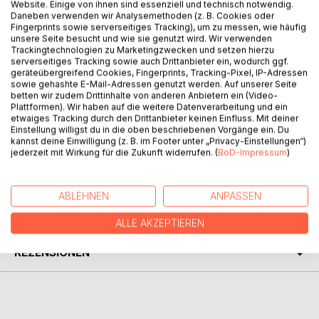
BESCHREIBUNG
Website. Einige von ihnen sind essenziell und technisch notwendig.
Daneben verwenden wir Analysemethoden (z. B. Cookies oder
Fingerprints sowie serverseitiges Tracking), um zu messen, wie häufig
unsere Seite besucht und wie sie genutzt wird. Wir verwenden
In diesem ersten einführenden Band der Hüter des Alten
Trackingtechnologien zu Marketingzwecken und setzen hierzu
Weges: Pagan Warrior-Reihe wird die Pagan Warrior-Lehre
serverseitiges Tracking sowie auch Drittanbieter ein, wodurch ggf.
geräteübergreifend Cookies, Fingerprints, Tracking-Pixel, IP-Adressen
erstmals der Öffentlichkeit vorgestellt. Mit wissenswerten
sowie gehashte E-Mail-Adressen genutzt werden. Auf unserer Seite
Infos, Übungen und Rezepten kann der Leser unmittelbar
betten wir zudem Drittinhalte von anderen Anbietern ein (Video-
die Kraft der Natur erfahren und seine Lebensqualität
Plattformen). Wir haben auf die weitere Datenverarbeitung und ein
etwaiges Tracking durch den Drittanbieter keinen Einfluss. Mit deiner
verbessern. Zahlreiche stimmungsvolle Farbfotos
Einstellung willigst du in die oben beschriebenen Vorgänge ein. Du
verdeutlichen das geschriebene Wort.
kannst deine Einwilligung (z. B. im Footer unter „Privacy-Einstellungen“)
jederzeit mit Wirkung für die Zukunft widerrufen. (
BoD-Impressum
)
AUTOR/IN
ABLEHNEN
ANPASSEN
PRESSESTIMMEN
ALLE AKZEPTIEREN
REZENSIONEN