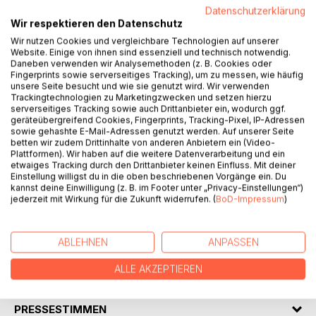
Lana ist so süß! Da macht es ganz viel Spaß, auszumalen...
Datenschutzerklärung
Wir respektieren den Datenschutz
"Das etwas andere Ausmalbuch" gehört zu einer Reihe von
Wir nutzen Cookies und vergleichbare Technologien auf unserer
Website. Einige von ihnen sind essenziell und technisch notwendig.
MINI- und MAXI-MALBÜCHERN, die Kindern ermöglichen,
Daneben verwenden wir Analysemethoden (z. B. Cookies oder
nach Fotovorlagen, die ganz reizend sind, ihrer Kreativität
Fingerprints sowie serverseitiges Tracking), um zu messen, wie häufig
freien Lauf beim Ausmalen zu lassen. Freude durch Liebe
unsere Seite besucht und wie sie genutzt wird. Wir verwenden
zum Tier! Das wird hier auf kindgerechte Weise
Trackingtechnologien zu Marketingzwecken und setzen hierzu
serverseitiges Tracking sowie auch Drittanbieter ein, wodurch ggf.
ermöglicht...
geräteübergreifend Cookies, Fingerprints, Tracking-Pixel, IP-Adressen
sowie gehashte E-Mail-Adressen genutzt werden. Auf unserer Seite
Dieses Buch gibt es übrigens auch als MAXI-MALBUCH im
betten wir zudem Drittinhalte von anderen Anbietern ein (Video-
Plattformen). Wir haben auf die weitere Datenverarbeitung und ein
Format 21 x 21 cm. Das glatte Fotobrillant-Papier ist bei
etwaiges Tracking durch den Drittanbieter keinen Einfluss. Mit deiner
beiden Büchern - obwohl man auf den ersten Blick
Einstellung willigst du in die oben beschriebenen Vorgänge ein. Du
zweifeln mag - zum Ausmalen mit Bunt- und Filzstiften
kannst deine Einwilligung (z. B. im Footer unter „Privacy-Einstellungen“)
jederzeit mit Wirkung für die Zukunft widerrufen. (
BoD-Impressum
)
bestens geeignet!
Ein tolles Ausmal-Buch für Kinder ab 5 Jahren!
ABLEHNEN
ANPASSEN
ALLE AKZEPTIEREN
AUTOR/IN
PRESSESTIMMEN