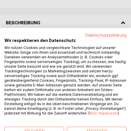
BESCHREIBUNG
Datenschutzerklärung
Did you observe new Startups burning Millions in just a few
Wir respektieren den Datenschutz
days? This is what happened more than once in recent
Wir nutzen Cookies und vergleichbare Technologien auf unserer
years, however sometimes startups are successful.
Website. Einige von ihnen sind essenziell und technisch notwendig.
Daneben verwenden wir Analysemethoden (z. B. Cookies oder
If you are seriously thinking about starting your own
Fingerprints sowie serverseitiges Tracking), um zu messen, wie häufig
business you need to give deep consideration to a lot of
unsere Seite besucht und wie sie genutzt wird. Wir verwenden
factors before taking the plunge. A very high percentage
Trackingtechnologien zu Marketingzwecken und setzen hierzu
of start-ups fail - often in a very short space of time. And
serverseitiges Tracking sowie auch Drittanbieter ein, wodurch ggf.
geräteübergreifend Cookies, Fingerprints, Tracking-Pixel, IP-Adressen
the reasons for failure are numerous and wide-ranging. If
sowie gehashte E-Mail-Adressen genutzt werden. Auf unserer Seite
you don't give sufficient thought and planning to your new
betten wir zudem Drittinhalte von anderen Anbietern ein (Video-
venture it is very likely that you will be among them. It is
Plattformen). Wir haben auf die weitere Datenverarbeitung und ein
etwaiges Tracking durch den Drittanbieter keinen Einfluss. Mit deiner
always helpful to know of other people's experiences in
Einstellung willigst du in die oben beschriebenen Vorgänge ein. Du
these sort of areas. What they did - or didn't do - can
kannst deine Einwilligung (z. B. im Footer unter „Privacy-Einstellungen“)
provide you with clear pointers as to how you should
jederzeit mit Wirkung für die Zukunft widerrufen. (
BoD-Impressum
)
proceed. Many people have been down the road and many
have failed. Their failures might contain the seeds of your