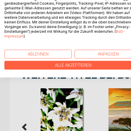
geräteübergreifend Cookies, Fingerprints, Tracking-Pixel, IP-Adressen s
gehashte E-Mail-Adressen genutzt werden. Auf unserer Seite betten wir
Sven Sversen entflieht der Niedertracht und begibt
Drittinhalte von anderen Anbietern ein (Video-Plattformen). Wir haben auf
einen Mythos voller Überraschungen eintauchen las
weitere Datenverarbeitung und ein etwaiges Tracking durch den Drittanbi
celtica) der Ostalpen zu begeben. Sven reist in d
keinen Einfluss. Mit deiner Einstellung willigst du in die oben beschriebe
Vorgänge ein. Du kannst deine Einwilligung (z. B. im Footer unter „Privacy-
Vergangenheit ist und doch unsere Zukunft mehr d
Einstellungen“) jederzeit mit Wirkung für die Zukunft widerrufen. (
BoD-
Parabeln geschmückt, enthält Interpretationen üb
Impressum
)
einem bereits gefangenen Schwertfisches des Rial
schließlich zur Legende um Atlantis.
ABLEHNEN
ANPASSEN
ALLE AKZEPTIEREN
WEITERE TITEL BEI
Bo