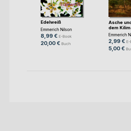
Edelweiß
Asche und
dem Kili
chungel
Emmerich Nilson
eer
Emmerich N
8,99 €
E-Book
2,99 €
E-
20,00 €
Buch
5,00 €
ok
Bu
h