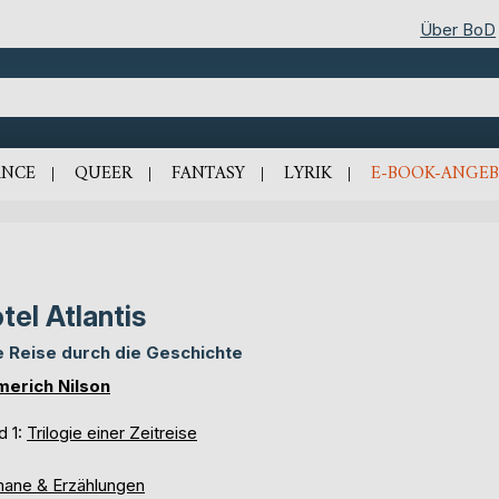
Über BoD
NCE
QUEER
FANTASY
LYRIK
E-BOOK-ANGEB
tel Atlantis
e Reise durch die Geschichte
erich Nilson
d 1:
Trilogie einer Zeitreise
ane & Erzählungen