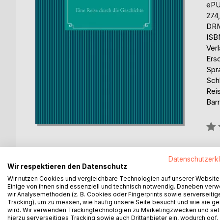
eP
274
DRM
ISB
Ver
Ersc
Spr
Sch
Reis
Barr
Bew
0%
erhä
Datenschutzerk
Wir respektieren den Datenschutz
Wir nutzen Cookies und vergleichbare Technologien auf unserer Website
Einige von ihnen sind essenziell und technisch notwendig. Daneben ver
wir Analysemethoden (z. B. Cookies oder Fingerprints sowie serverseitig
Tracking), um zu messen, wie häufig unsere Seite besucht und wie sie ge
BESCHREIBUNG
AUTOR/IN
PRESSES
wird. Wir verwenden Trackingtechnologien zu Marketingzwecken und se
hierzu serverseitiges Tracking sowie auch Drittanbieter ein, wodurch ggf.