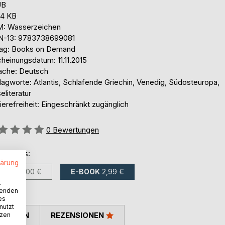
UB
,4 KB
: Wasserzeichen
N-13: 9783738699081
lag: Books on Demand
heinungsdatum: 11.11.2015
ache: Deutsch
lagworte: Atlantis, Schlafende Griechin, Venedig, Südosteuropa,
eliteratur
ierefreiheit: Eingeschränkt zugänglich
ertung::
0
Bewertungen
ltlich als:
lärung
BUCH
5,00 €
E-BOOK
2,99 €
.
wenden
es
nutzt
TIMMEN
REZENSIONEN
tzen