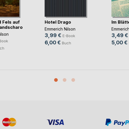
 Fels auf
Hotel Drago
Im Blät
mandscharo
Emmerich Nilson
Emmerich
ilson
3,99 €
3,49 €
E-Book
Book
6,00 €
5,00 €
Buch
ch