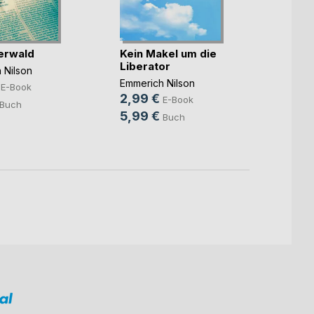
terwald
Kein Makel um die
Die G
Liberator
Noosp
 Nilson
ihre(..
Emmerich Nilson
Emmeri
E-Book
2,99 €
2,99
E-Book
Buch
5,99 €
10,0
Buch