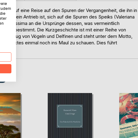
owie
 zudem
 sich auf eine Reise auf den Spuren der Vergangenheit, die ihn in
 die
sen. Sein Antrieb ist, sich auf die Spuren des Speiks (Valeriana
eter
er Direttissima an die Ursprünge dessen, was vermeintlich
nen
enn je bestimmt. Die Kurzgeschichte ist mit einer Reihe von
er den Zug von Vögeln und Delfinen und steht unter dem Motto,
tomarktes einmal noch ins Maul zu schauen. Dies führt
D