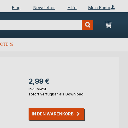
Blog
Newsletter
Hilfe
Mein Konto
Mein Wa
OTE %
2,99 €
inkl. MwSt.
sofort verfügbar als Download
IN DEN WARENKORB