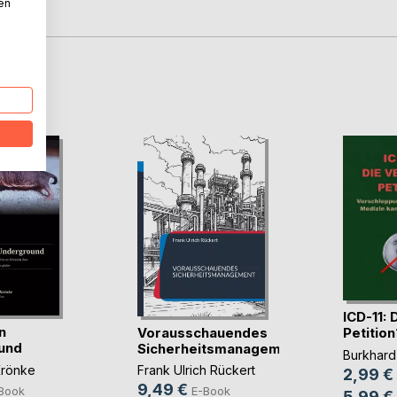
nen
ormone.
D
ICD-11: 
n
Vorausschauendes
Petition
und
Sicherheitsmanagement
Burkhar
Krönke
Frank Ulrich Rückert
2,99 €
9,49 €
Book
E-Book
5,99 €