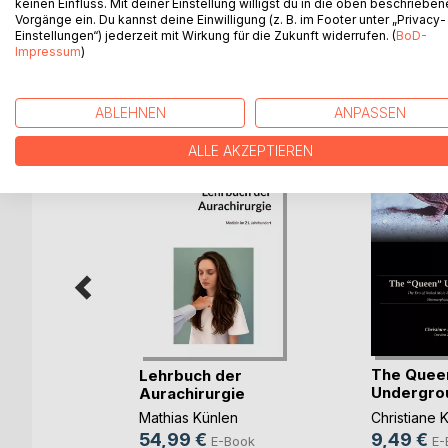
keinen Einfluss. Mit deiner Einstellung willigst du in die oben beschriebe
klinische Aspekte aller wichtigen menschlichen H
Vorgänge ein. Du kannst deine Einwilligung (z. B. im Footer unter „Privacy-
Einstellungen“) jederzeit mit Wirkung für die Zukunft widerrufen. (
BoD-
Impressum
)
WEITERE TITEL BEI
Bo
ABLEHNEN
ANPASSEN
ALLE AKZEPTIEREN
The Quee
Lehrbuch der
Undergro
Aurachirurgie
se
Christiane 
Mathias Künlen
-Fischer
9,49 €
54,99 €
E-
E-Book
ok