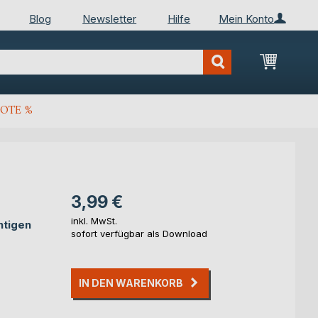
Blog
Newsletter
Hilfe
Mein Konto
Mein Wa
OTE %
3,99 €
inkl. MwSt.
htigen
sofort verfügbar als Download
IN DEN WARENKORB