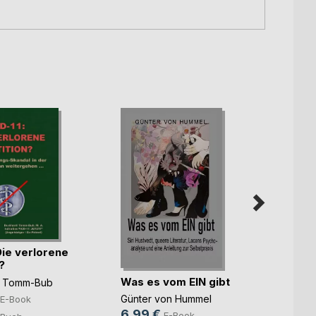
Die verlorene
Keine
?
Was es vom EIN gibt
Manfre
d Tomm-Bub
8,49
Günter von Hummel
E-Book
6,99 €
12,0
E-Book