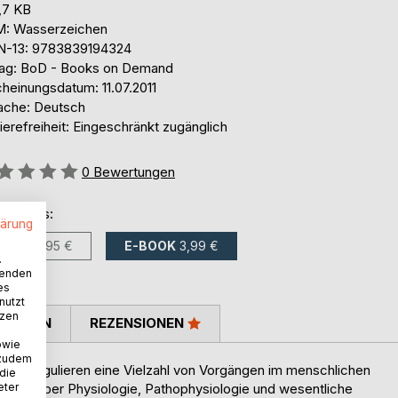
,7 KB
: Wasserzeichen
N-13: 9783839194324
lag: BoD - Books on Demand
cheinungsdatum: 11.07.2011
ache: Deutsch
ierefreiheit: Eingeschränkt zugänglich
ertung::
0
Bewertungen
ltlich als:
lärung
BUCH
5,95 €
E-BOOK
3,99 €
.
wenden
es
nutzt
tzen
TIMMEN
REZENSIONEN
owie
 zudem
 und regulieren eine Vielzahl von Vorgängen im menschlichen
 die
eter
rsicht über Physiologie, Pathophysiologie und wesentliche