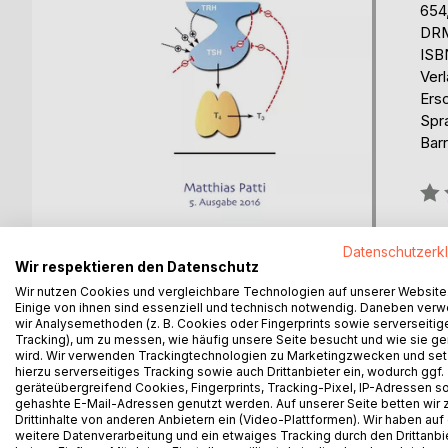
654
DRM
ISB
Ver
Ers
Spr
Barr
Bew
0%
erhä
Datenschutzerk
Wir respektieren den Datenschutz
Wir nutzen Cookies und vergleichbare Technologien auf unserer Website
Einige von ihnen sind essenziell und technisch notwendig. Daneben ver
wir Analysemethoden (z. B. Cookies oder Fingerprints sowie serverseitig
Tracking), um zu messen, wie häufig unsere Seite besucht und wie sie ge
wird. Wir verwenden Trackingtechnologien zu Marketingzwecken und se
BESCHREIBUNG
AUTOR/IN
PRESSES
hierzu serverseitiges Tracking sowie auch Drittanbieter ein, wodurch ggf.
geräteübergreifend Cookies, Fingerprints, Tracking-Pixel, IP-Adressen s
gehashte E-Mail-Adressen genutzt werden. Auf unserer Seite betten wir
Die Hormone - sie sind biochemische Botenstoffe
Drittinhalte von anderen Anbietern ein (Video-Plattformen). Wir haben auf
weitere Datenverarbeitung und ein etwaiges Tracking durch den Drittanbi
Körper. Dieses Büchlein ist eine kurzgefasste Übe