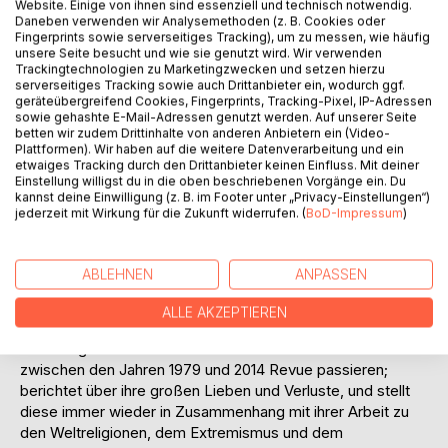
Website. Einige von ihnen sind essenziell und technisch notwendig.
Daneben verwenden wir Analysemethoden (z. B. Cookies oder
Fingerprints sowie serverseitiges Tracking), um zu messen, wie häufig
unsere Seite besucht und wie sie genutzt wird. Wir verwenden
Trackingtechnologien zu Marketingzwecken und setzen hierzu
serverseitiges Tracking sowie auch Drittanbieter ein, wodurch ggf.
BESCHREIBUNG
geräteübergreifend Cookies, Fingerprints, Tracking-Pixel, IP-Adressen
sowie gehashte E-Mail-Adressen genutzt werden. Auf unserer Seite
betten wir zudem Drittinhalte von anderen Anbietern ein (Video-
Plattformen). Wir haben auf die weitere Datenverarbeitung und ein
1979. Die Geschichtsstudentin Klara Weiss ist mit ihrem
etwaiges Tracking durch den Drittanbieter keinen Einfluss. Mit deiner
Ehemann auf Forschungsreise in Saudi-Arabien, als eine
Einstellung willigst du in die oben beschriebenen Vorgänge ein. Du
kannst deine Einwilligung (z. B. im Footer unter „Privacy-Einstellungen“)
Geiselnahme in der Großen Moschee von Mekka das Land
jederzeit mit Wirkung für die Zukunft widerrufen. (
BoD-Impressum
)
zum Stillstand bringt. Während ihr Ehemann die Nächte mit
einem gemeinsamen Freund verbringt, lernt Klara den
Monteur Klaus kennen, mit dem sie eine Affäre beginnt. Ein
ABLEHNEN
ANPASSEN
Jahr später wird ihre Tochter geboren. 26 Jahre später
kommt ihre Tochter bei einem Unfall ums Leben.
ALLE AKZEPTIEREN
In vier Vignetten lässt die Ich-Erzählerin Klara ihr Leben
zwischen den Jahren 1979 und 2014 Revue passieren;
berichtet über ihre großen Lieben und Verluste, und stellt
diese immer wieder in Zusammenhang mit ihrer Arbeit zu
den Weltreligionen, dem Extremismus und dem