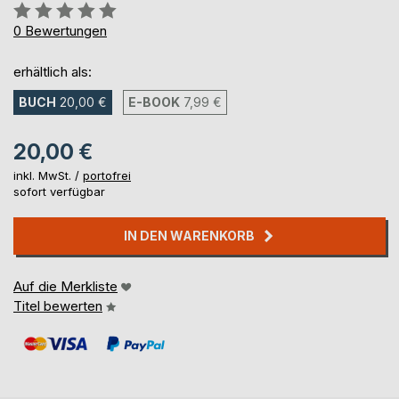
Bewertung::
0%
0
Bewertungen
erhältlich als:
BUCH
20,00 €
E-BOOK
7,99 €
20,00 €
inkl. MwSt. /
portofrei
sofort verfügbar
IN DEN WARENKORB
Auf die Merkliste
Titel bewerten