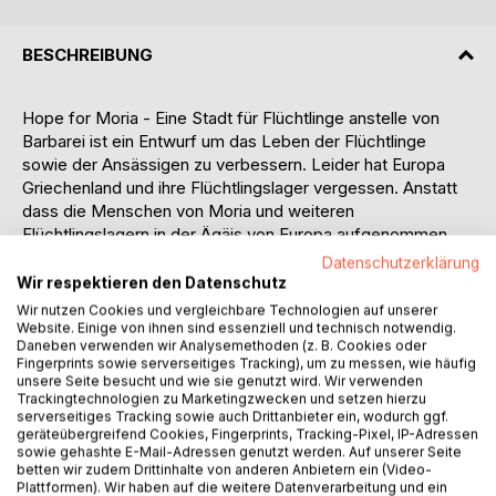
BESCHREIBUNG
Hope for Moria - Eine Stadt für Flüchtlinge anstelle von
Barbarei ist ein Entwurf um das Leben der Flüchtlinge
sowie der Ansässigen zu verbessern. Leider hat Europa
Griechenland und ihre Flüchtlingslager vergessen. Anstatt
dass die Menschen von Moria und weiteren
Flüchtlingslagern in der Ägäis von Europa aufgenommen
werden, müssen die Menschen in gefährlichen
Datenschutzerklärung
Bedingungen ausharren. Deshalb schlägt dieses Projekt
Wir respektieren den Datenschutz
den Bau einer Stadt vor welches das Flüchtlingslager Moria
Wir nutzen Cookies und vergleichbare Technologien auf unserer
ersetzt.
Website. Einige von ihnen sind essenziell und technisch notwendig.
Daneben verwenden wir Analysemethoden (z. B. Cookies oder
Fingerprints sowie serverseitiges Tracking), um zu messen, wie häufig
Für nur 6% des Budgets der Europäischen Union für
unsere Seite besucht und wie sie genutzt wird. Wir verwenden
Grenzschutz und Grenztechnologie, wie es auf
Trackingtechnologien zu Marketingzwecken und setzen hierzu
serverseitiges Tracking sowie auch Drittanbieter ein, wodurch ggf.
Bürokratendeutsch heisst, wäre es nicht nur möglich der
geräteübergreifend Cookies, Fingerprints, Tracking-Pixel, IP-Adressen
Barbarei der Jagd auf Flüchtlinge ein Ende zu setzen,
sowie gehashte E-Mail-Adressen genutzt werden. Auf unserer Seite
sondern Sie auch menschenwürdig leben zu lassen, wenn
betten wir zudem Drittinhalte von anderen Anbietern ein (Video-
Plattformen). Wir haben auf die weitere Datenverarbeitung und ein
sie denn schon nicht von den Europäern aufgenommen