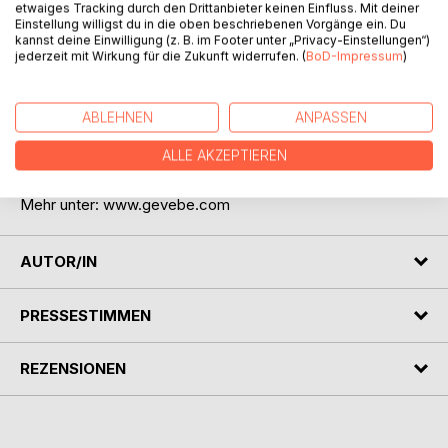
etwaiges Tracking durch den Drittanbieter keinen Einfluss. Mit deiner
werden.
Einstellung willigst du in die oben beschriebenen Vorgänge ein. Du
kannst deine Einwilligung (z. B. im Footer unter „Privacy-Einstellungen“)
Europa ist auf humanitären Werten und Freiheit aufgebaut.
jederzeit mit Wirkung für die Zukunft widerrufen. (
BoD-Impressum
)
Dies darf nicht auf Kosten anderer Menschen und ihrem
Leiden geschehen. Deshalb Hope for Moria - Eine Stadt
ABLEHNEN
ANPASSEN
für Flüchtlinge anstatt Barbarei.
ALLE AKZEPTIEREN
Gabrielle von Bernstorff-Nahat ist Dichterin, Künstlerin und
Architektin. Sie lebt und arbeitet in der Schweiz.
Mehr unter: www.gevebe.com
AUTOR/IN
PRESSESTIMMEN
REZENSIONEN