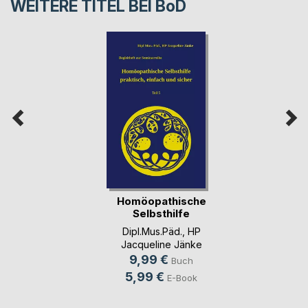
WEITERE TITEL BEI
BoD
Homöopathische
Selbsthilfe
praktis(...)
Dipl.Mus.Päd., HP
Jacqueline Jänke
9,99 €
Buch
5,99 €
E-Book