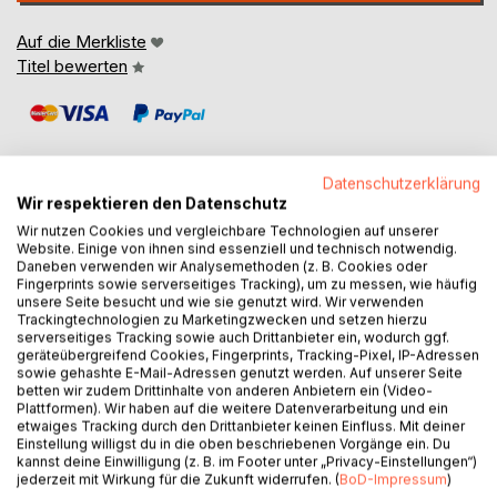
Auf die Merkliste
Titel bewerten
Datenschutzerklärung
Wir respektieren den Datenschutz
Wir nutzen Cookies und vergleichbare Technologien auf unserer
BESCHREIBUNG
Website. Einige von ihnen sind essenziell und technisch notwendig.
Daneben verwenden wir Analysemethoden (z. B. Cookies oder
Fingerprints sowie serverseitiges Tracking), um zu messen, wie häufig
Diese Buchreihe ist begleitend zur gleichnamigen
unsere Seite besucht und wie sie genutzt wird. Wir verwenden
Trackingtechnologien zu Marketingzwecken und setzen hierzu
Seminarreihe zu verstehen und richtet sich an medizinische
serverseitiges Tracking sowie auch Drittanbieter ein, wodurch ggf.
Laien, die daran interessiert sind, in akuten
geräteübergreifend Cookies, Fingerprints, Tracking-Pixel, IP-Adressen
Krankheitssituationen wirksame Möglichkeiten zur
sowie gehashte E-Mail-Adressen genutzt werden. Auf unserer Seite
betten wir zudem Drittinhalte von anderen Anbietern ein (Video-
Selbsthilfe zur Verfügung zu haben.
Plattformen). Wir haben auf die weitere Datenverarbeitung und ein
In diesem Band werden 10 Mittel vorgestellt, die ich in
etwaiges Tracking durch den Drittanbieter keinen Einfluss. Mit deiner
meiner homöopathischen Praxis und während meiner 20
Einstellung willigst du in die oben beschriebenen Vorgänge ein. Du
jährigen Beschäftigung mit der Homöopathie häufig
kannst deine Einwilligung (z. B. im Footer unter „Privacy-Einstellungen“)
jederzeit mit Wirkung für die Zukunft widerrufen. (
BoD-Impressum
)
erfolgreich bei akuten Magen- /Darmbeschwerden