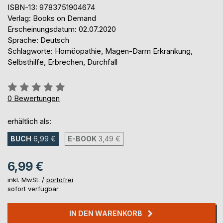
ISBN-13: 9783751904674
Verlag: Books on Demand
Erscheinungsdatum: 02.07.2020
Sprache: Deutsch
Schlagworte: Homöopathie, Magen-Darm Erkrankung,
Selbsthilfe, Erbrechen, Durchfall
Bewertung::
0%
0
Bewertungen
erhältlich als:
BUCH
6,99 €
E-BOOK
3,49 €
6,99 €
inkl. MwSt. /
portofrei
sofort verfügbar
IN DEN WARENKORB