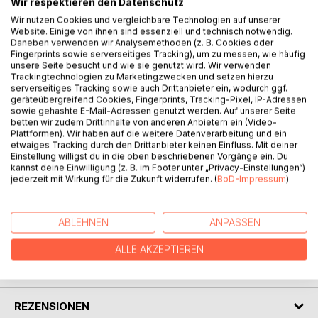
Wir respektieren den Datenschutz
BESCHREIBUNG
Wir nutzen Cookies und vergleichbare Technologien auf unserer
Website. Einige von ihnen sind essenziell und technisch notwendig.
Daneben verwenden wir Analysemethoden (z. B. Cookies oder
Fingerprints sowie serverseitiges Tracking), um zu messen, wie häufig
Rangy Turner, ein gutaussehender und begnadeter
unsere Seite besucht und wie sie genutzt wird. Wir verwenden
Hollywood -Schauspieler auf dem Weg ganz nach oben,
Trackingtechnologien zu Marketingzwecken und setzen hierzu
lebt zusammen mit seiner Frau Bianca und ihren drei
serverseitiges Tracking sowie auch Drittanbieter ein, wodurch ggf.
Kindern ein Leben, von dem viele nur träumen.
geräteübergreifend Cookies, Fingerprints, Tracking-Pixel, IP-Adressen
sowie gehashte E-Mail-Adressen genutzt werden. Auf unserer Seite
Trotz erfolgreicher Jahre im Filmgeschäft bemerkt der
betten wir zudem Drittinhalte von anderen Anbietern ein (Video-
charismatische Rangy eine wachsende innere
Plattformen). Wir haben auf die weitere Datenverarbeitung und ein
Unzufriedenheit.
etwaiges Tracking durch den Drittanbieter keinen Einfluss. Mit deiner
Einstellung willigst du in die oben beschriebenen Vorgänge ein. Du
Eines Tages freundet er sich mit dem obdachlosen Bob in
kannst deine Einwilligung (z. B. im Footer unter „Privacy-Einstellungen“)
Venice Beach am Boardwalk an, was nach und nach zu
jederzeit mit Wirkung für die Zukunft widerrufen. (
BoD-Impressum
)
drastischen Auswirkungen in seinem Leben führt.
ABLEHNEN
ANPASSEN
AUTOR/IN
ALLE AKZEPTIEREN
PRESSESTIMMEN
REZENSIONEN