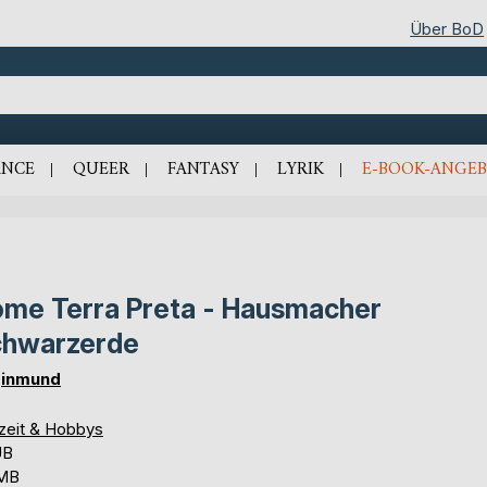
Über BoD
NCE
QUEER
FANTASY
LYRIK
E-BOOK-ANGEB
me Terra Preta - Hausmacher
chwarzerde
inmund
izeit & Hobbys
UB
 MB