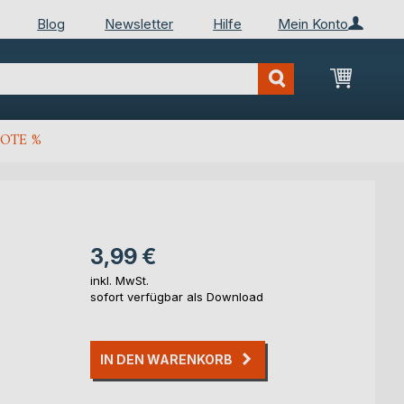
Blog
Newsletter
Hilfe
Mein Konto
Mein Wa
OTE %
3,99 €
inkl. MwSt.
sofort verfügbar als Download
IN DEN WARENKORB