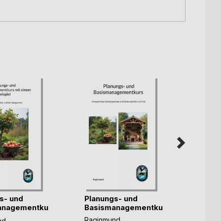
s- und
Planungs- und
Innova
anagementkurs
Basismanagementkurs
Ueber
Raginmund
Ragin
nd