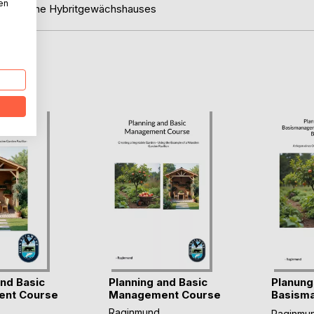
nen
kizze eine Hybritgewächshauses
D
and Basic
Planning and Basic
Planung
nt Course
Management Course
Basism
(...)
Raginmund
Raginmu