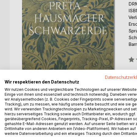
DRM
ISB
Ver
Ers
Spr
Sch
Barr
Bew
0%
erhä
Datenschutzerk
Wir respektieren den Datenschutz
Wir nutzen Cookies und vergleichbare Technologien auf unserer Website
Einige von ihnen sind essenziell und technisch notwendig. Daneben ver
wir Analysemethoden (z. B. Cookies oder Fingerprints sowie serverseitig
Tracking), um zu messen, wie häufig unsere Seite besucht und wie sie ge
wird. Wir verwenden Trackingtechnologien zu Marketingzwecken und se
BESCHREIBUNG
AUTOR/IN
PRESSES
hierzu serverseitiges Tracking sowie auch Drittanbieter ein, wodurch ggf.
geräteübergreifend Cookies, Fingerprints, Tracking-Pixel, IP-Adressen s
gehashte E-Mail-Adressen genutzt werden. Auf unserer Seite betten wir
Dieses Buch ist ein Gartentip - Handbuch zur Terr
Drittinhalte von anderen Anbietern ein (Video-Plattformen). Wir haben auf
weitere Datenverarbeitung und ein etwaiges Tracking durch den Drittanbi
sowie Zukunftmöglichkeiten.