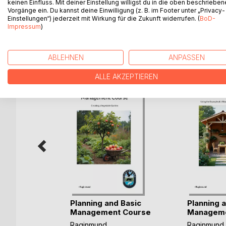
keinen Einfluss. Mit deiner Einstellung willigst du in die oben beschriebe
Mit Fotos aus meinem Garten, Zeichnungen und S
Vorgänge ein. Du kannst deine Einwilligung (z. B. im Footer unter „Privacy-
Einstellungen“) jederzeit mit Wirkung für die Zukunft widerrufen. (
BoD-
Impressum
)
WEITERE TITEL BEI
Bo
ABLEHNEN
ANPASSEN
ALLE AKZEPTIEREN
Planning and Basic
Planning 
Management Course
Manageme
Raginmund
Raginmund