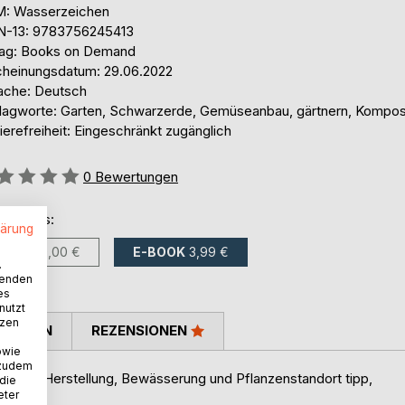
: Wasserzeichen
N-13: 9783756245413
lag: Books on Demand
cheinungsdatum: 29.06.2022
ache: Deutsch
lagworte: Garten, Schwarzerde, Gemüseanbau, gärtnern, Kompos
ierefreiheit: Eingeschränkt zugänglich
ertung::
0
Bewertungen
ltlich als:
lärung
BUCH
10,00 €
E-BOOK
3,99 €
.
wenden
es
nutzt
tzen
TIMMEN
REZENSIONEN
owie
 zudem
a Petra Herstellung, Bewässerung und Pflanzenstandort tipp,
 die
eter