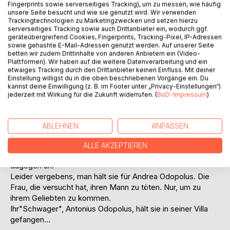
Daraufhin bricht die junge Frau ihr Studium ab und reist
Fingerprints sowie serverseitiges Tracking), um zu messen, wie häufig
unsere Seite besucht und wie sie genutzt wird. Wir verwenden
Nachhause.
Trackingtechnologien zu Marketingzwecken und setzen hierzu
Im Zug nach London trifft sie auf eine junge Frau, die ihr
serverseitiges Tracking sowie auch Drittanbieter ein, wodurch ggf.
verblüffend ähnlich sieht. Holly ist erstaunt.
geräteübergreifend Cookies, Fingerprints, Tracking-Pixel, IP-Adressen
sowie gehashte E-Mail-Adressen genutzt werden. Auf unserer Seite
Doch die Frau, eine junge Mutter, ist sehr kühl und
betten wir zudem Drittinhalte von anderen Anbietern ein (Video-
eingebildet. Sie beleidigt Holly und überlässt ihr die
Plattformen). Wir haben auf die weitere Datenverarbeitung und ein
Betreuung des Kindes. Nur um im Speisewagen etwas zu
etwaiges Tracking durch den Drittanbieter keinen Einfluss. Mit deiner
Einstellung willigst du in die oben beschriebenen Vorgänge ein. Du
trinken. Holly bleibt mit dem Kind allein zurück.
kannst deine Einwilligung (z. B. im Footer unter „Privacy-Einstellungen“)
jederzeit mit Wirkung für die Zukunft widerrufen. (
BoD-Impressum
)
Doch dann verunglückt der Zug. Holly kann dem Kind das
Leben retten, wird aber selbst schwer verletzt.
Sie erwacht in Griechenland. Dort wird sie für die arrogante
ABLEHNEN
ANPASSEN
Frau gehalten und eines schweren Verbrechens
beschuldigt.
ALLE AKZEPTIEREN
Holly, der vieles von ihren Erinnerungen fehlt, kämpft
dagegen an.
Leider vergebens, man hält sie für Andrea Odopolus. Die
Frau, die versucht hat, ihren Mann zu töten. Nur, um zu
ihrem Geliebten zu kommen.
Ihr"Schwager", Antonius Odopolus, hält sie in seiner Villa
gefangen...