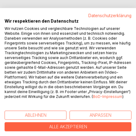
Datenschutzerklärung
Wir respektieren den Datenschutz
BESCHREIBUNG
Wir nutzen Cookies und vergleichbare Technologien auf unserer
Website. Einige von ihnen sind essenziell und technisch notwendig.
Daneben verwenden wir Analysemethoden (z. B. Cookies oder
Fingerprints sowie serverseitiges Tracking), um zu messen, wie häufig
In bewegenden Geschichten erhalten Sie tiefe Einblicke in
unsere Seite besucht und wie sie genutzt wird. Wir verwenden
ein Land, das immer mehr in Armut versinkt. Da sind die,
Trackingtechnologien zu Marketingzwecken und setzen hierzu
Vergessenen Dörfer", zerrüttete Familien, Menschen, die
serverseitiges Tracking sowie auch Drittanbieter ein, wodurch ggf.
geräteübergreifend Cookies, Fingerprints, Tracking-Pixel, IP-Adressen
durch Schicksalsschläge ihr Leben nicht mehr allein in den
sowie gehashte E-Mail-Adressen genutzt werden. Auf unserer Seite
Griff bekommen. In all dem wollen die Mitarbeiter des
betten wir zudem Drittinhalte von anderen Anbietern ein (Video-
Hilfswerkes Hoffnungsträger sein. In Häusern wie, „Villa
Plattformen). Wir haben auf die weitere Datenverarbeitung und ein
etwaiges Tracking durch den Drittanbieter keinen Einfluss. Mit deiner
Sonnenschein", dem Tageskinderheim am See", in ,Villa
Einstellung willigst du in die oben beschriebenen Vorgänge ein. Du
Regenbogen" und in den „Zufluchtsorten" haben sie sich
kannst deine Einwilligung (z. B. im Footer unter „Privacy-Einstellungen“)
ein Ziel gesetzt: „Sie wollen Kindern aus gestörten Familien
jederzeit mit Wirkung für die Zukunft widerrufen. (
BoD-Impressum
)
und Menschen aus hoffnungslosen Situationen helfen, dass
sie eines Tages, mit Gottes Hilfe, auf eigenen Füßen
stehen können!"
ABLEHNEN
ANPASSEN
ALLE AKZEPTIEREN
AUTOR/IN