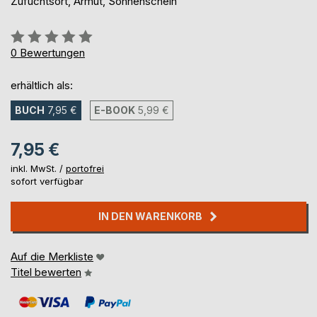
Zufuchtsort, Armut, Sonnenschein
Bewertung::
0%
0
Bewertungen
erhältlich als:
BUCH
7,95 €
E-BOOK
5,99 €
7,95 €
inkl. MwSt. /
portofrei
sofort verfügbar
IN DEN WARENKORB
Auf die Merkliste
Titel bewerten