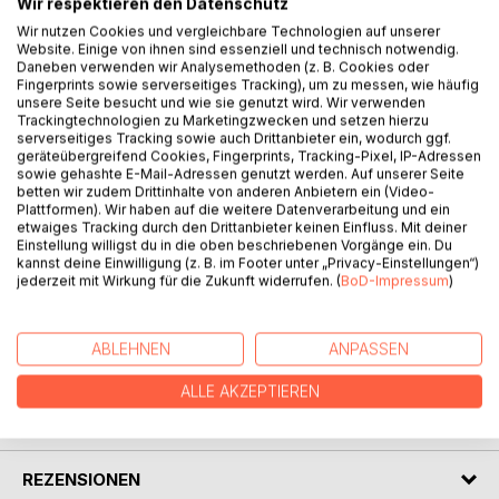
Wir respektieren den Datenschutz
Wir nutzen Cookies und vergleichbare Technologien auf unserer
Website. Einige von ihnen sind essenziell und technisch notwendig.
Daneben verwenden wir Analysemethoden (z. B. Cookies oder
BESCHREIBUNG
Fingerprints sowie serverseitiges Tracking), um zu messen, wie häufig
unsere Seite besucht und wie sie genutzt wird. Wir verwenden
Trackingtechnologien zu Marketingzwecken und setzen hierzu
Als Sebastian Schäfer im Kino am Durchlass einer jungen
serverseitiges Tracking sowie auch Drittanbieter ein, wodurch ggf.
Frau begegnet, verliebt er sich in einem einzigen
geräteübergreifend Cookies, Fingerprints, Tracking-Pixel, IP-Adressen
sowie gehashte E-Mail-Adressen genutzt werden. Auf unserer Seite
Augenblick in sie. Er versucht, sie wiederzusehen und sie
betten wir zudem Drittinhalte von anderen Anbietern ein (Video-
kennenzulernen, doch sie wehrt dies ab, und immer
Plattformen). Wir haben auf die weitere Datenverarbeitung und ein
verzweifelter steht er vor der Situation, dass er sie
etwaiges Tracking durch den Drittanbieter keinen Einfluss. Mit deiner
Einstellung willigst du in die oben beschriebenen Vorgänge ein. Du
unendlich liebt, diese Liebe aber zur Hoffnungslosigkeit
kannst deine Einwilligung (z. B. im Footer unter „Privacy-Einstellungen“)
verurteilt scheint. Dennoch ändert diese Liebe sein ganzes
jederzeit mit Wirkung für die Zukunft widerrufen. (
BoD-Impressum
)
Leben...
ABLEHNEN
ANPASSEN
AUTOR/IN
ALLE AKZEPTIEREN
PRESSESTIMMEN
REZENSIONEN