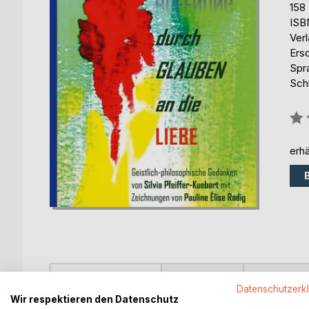
158
ISB
Ver
Ers
Spr
Sch
Bew
0%
erhä
BESCHREIBUNG
AUTOR/IN
PRESSES
Datenschutzerk
Wir respektieren den Datenschutz