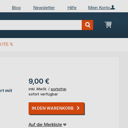
Blog
Newsletter
Hilfe
Mein Konto
Mein Wa
OTE %
9,00 €
inkl. MwSt. /
portofrei
rt mit
sofort verfügbar
IN DEN WARENKORB
Auf die Merkliste