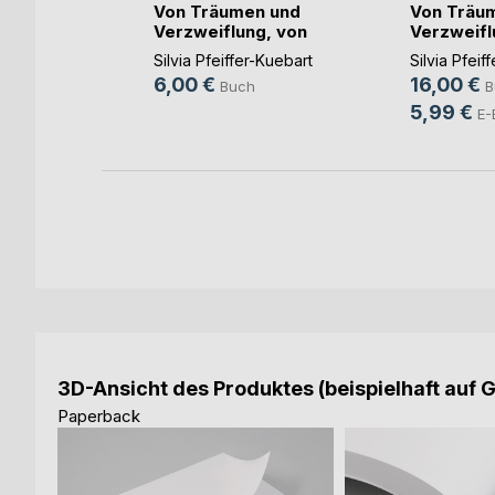
026
Von Träumen und
Von Träu
Verzweiflung, von
Verzweifl
r
(...)
(...)
ch
Silvia Pfeiffer-Kuebart
Silvia Pfeif
6,00 €
16,00 €
Book
Buch
B
5,99 €
E-
3D-Ansicht des Produktes (beispielhaft auf 
Paperback