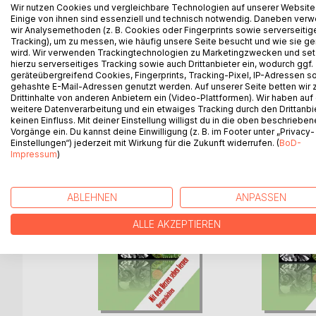
Der Band 'Hoffnung durch Glauben an die Liebe' s
Wir nutzen Cookies und vergleichbare Technologien auf unserer Website
Nachdenken über Gott, den Menschen und die Welt
Einige von ihnen sind essenziell und technisch notwendig. Daneben ver
wir Analysemethoden (z. B. Cookies oder Fingerprints sowie serverseitig
Suche nach einem, besser gesagt, den einen, fes
Tracking), um zu messen, wie häufig unsere Seite besucht und wie sie ge
unserer Zeit zu Stärke und Resilienz verhilft.
wird. Wir verwenden Trackingtechnologien zu Marketingzwecken und se
hierzu serverseitiges Tracking sowie auch Drittanbieter ein, wodurch ggf.
geräteübergreifend Cookies, Fingerprints, Tracking-Pixel, IP-Adressen s
gehashte E-Mail-Adressen genutzt werden. Auf unserer Seite betten wir
Drittinhalte von anderen Anbietern ein (Video-Plattformen). Wir haben auf
WEITERE TITEL BEI
Bo
weitere Datenverarbeitung und ein etwaiges Tracking durch den Drittanbi
keinen Einfluss. Mit deiner Einstellung willigst du in die oben beschriebe
Vorgänge ein. Du kannst deine Einwilligung (z. B. im Footer unter „Privacy-
Einstellungen“) jederzeit mit Wirkung für die Zukunft widerrufen. (
BoD-
Impressum
)
ABLEHNEN
ANPASSEN
ALLE AKZEPTIEREN
ng Shui