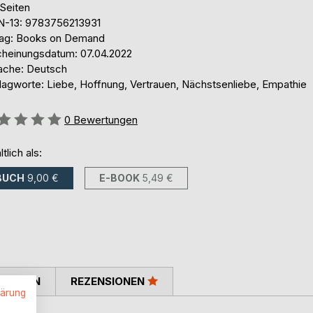
 Seiten
N-13: 9783756213931
lag: Books on Demand
cheinungsdatum: 07.04.2022
ache: Deutsch
lagworte: Liebe, Hoffnung, Vertrauen, Nächstsenliebe, Empathie
ertung::
0
Bewertungen
ltlich als:
BUCH
9,00 €
E-BOOK
5,49 €
TIMMEN
REZENSIONEN
lärung