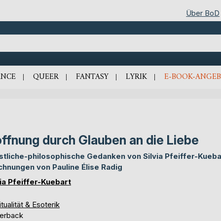
Über BoD
NCE
QUEER
FANTASY
LYRIK
E-BOOK-ANGEB
ffnung durch Glauben an die Liebe
stliche-philosophische Gedanken von Silvia Pfeiffer-Kueba
chnungen von Pauline Élise Radig
via Pfeiffer-Kuebart
itualität & Esoterik
erback