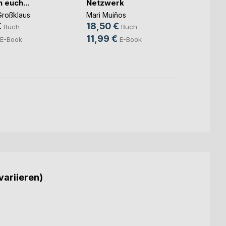
 euch...
Netzwerk
Varda 
Großklaus
Mari Muiños
Hasse
€
18,50 €
Buch
Buch
40,0
11,99 €
E-Book
E-Book
variieren)