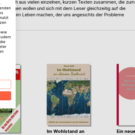
etzt sich aus vielen einzelnen, kurzen Texten zusammen, die zum
.
 anregen wollen und sich mit dem Leser gleichzeitig auf die
wenden
es
ten Halt im Leben machen, der uns angesichts der Probleme
nutzt
tzen
owie
 zudem
 die
D
eter
nen
Im Wohlstand an
Ein neu