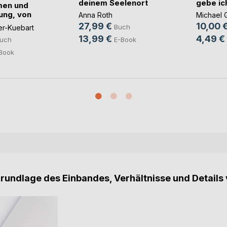
deinem Seelenort
gebe ich
men und
ung, von
Anna Roth
Michael 
27,99 €
10,00 
Buch
fer-Kuebart
13,99 €
4,49 €
E-Book
uch
Book
Grundlage des Einbandes, Verhältnisse und Details 