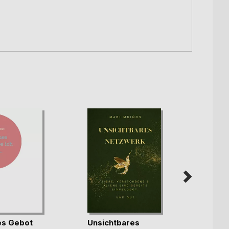
Nicht
es Gebot
Unsichtbares
dem Le