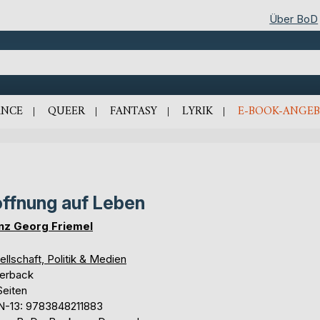
Über BoD
NCE
QUEER
FANTASY
LYRIK
E-BOOK-ANGEB
ffnung auf Leben
nz Georg Friemel
llschaft, Politik & Medien
erback
Seiten
N-13: 9783848211883