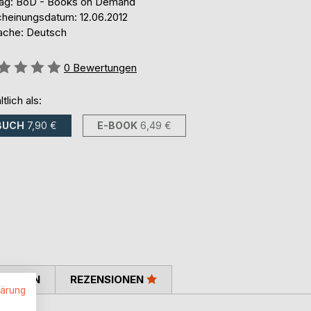
lag: BoD - Books on Demand
cheinungsdatum: 12.06.2012
ache: Deutsch
ertung::
0
Bewertungen
ltlich als:
BUCH
7,90 €
E-BOOK
6,49 €
TIMMEN
REZENSIONEN
lärung