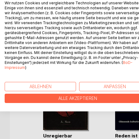
"Hoffnung auf Leben" ist ein "Osterbuch" und ge
Wir nutzen Cookies und vergleichbare Technologien auf unserer Website
Einige von ihnen sind essenziell und technisch notwendig. Daneben ver
wir Analysemethoden (z. B. Cookies oder Fingerprints sowie serverseitig
Herausgeber: Hans-Jürgen Sträter, Adlerstein Ver
Tracking), um zu messen, wie häufig unsere Seite besucht und wie sie ge
wird. Wir verwenden Trackingtechnologien zu Marketingzwecken und se
hierzu serverseitiges Tracking sowie auch Drittanbieter ein, wodurch ggf.
geräteübergreifend Cookies, Fingerprints, Tracking-Pixel, IP-Adressen s
gehashte E-Mail-Adressen genutzt werden. Auf unserer Seite betten wir
WEITERE TITEL BEI
Bo
Drittinhalte von anderen Anbietern ein (Video-Plattformen). Wir haben auf
weitere Datenverarbeitung und ein etwaiges Tracking durch den Drittanbi
keinen Einfluss. Mit deiner Einstellung willigst du in die oben beschriebe
Vorgänge ein. Du kannst deine Einwilligung (z. B. im Footer unter „Privacy-
Einstellungen“) jederzeit mit Wirkung für die Zukunft widerrufen. (
BoD-
Impressum
)
ABLEHNEN
ANPASSEN
ALLE AKZEPTIEREN
Unregierbar
Reden ist
ift zum