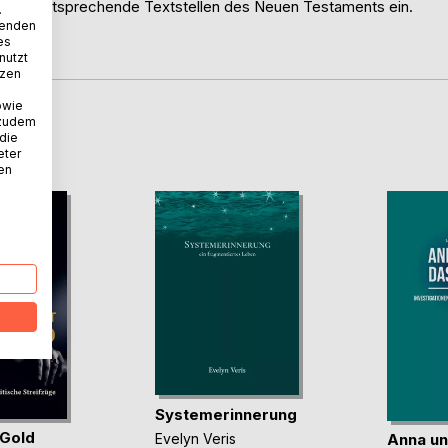
ht auf entsprechende Textstellen des Neuen Testaments ein.
.
wenden
es
lag
nutzt
tzen
owie
 zudem
D
 die
eter
nen
Systemerinnerung
 Gold
Anna un
Evelyn Veris