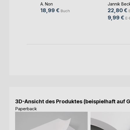
 Di(...)
A. Non
Jannik Bec
(Hrsg.)
18,99 €
22,80 €
Buch
9,99 €
h
E-
ok
3D-Ansicht des Produktes (beispielhaft auf 
Paperback