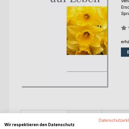
Ver
Ers
Spr
Bew
0%
erhä
BESCHREIBUNG
AUTOR/IN
PRESSES
Datenschutzerk
Wir respektieren den Datenschutz