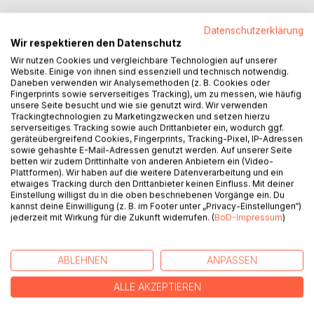
Fröhlich sitzt Angelika morgens an ihrem Schreibtisch in der
Datenschutzerklärung
Anwaltskanzlei. Glücklich über ihre kleine Familie freut sie
Wir respektieren den Datenschutz
sich auf einen gemeinsamen Wochenendausflug.
Wir nutzen Cookies und vergleichbare Technologien auf unserer
Welch ein Schock als sie telefonisch vom Unfall ihres
Website. Einige von ihnen sind essenziell und technisch notwendig.
Mannes Martin informiert wird. Der erste Gedanke gilt ihrer
Daneben verwenden wir Analysemethoden (z. B. Cookies oder
Fingerprints sowie serverseitiges Tracking), um zu messen, wie häufig
Tochter Lena, wo ist sie? War sie im Auto mit dabei? Was
unsere Seite besucht und wie sie genutzt wird. Wir verwenden
ist mit Martin passiert, wie geht es ihm?
Trackingtechnologien zu Marketingzwecken und setzen hierzu
Noch ahnt sie nicht, wie sehr dieser Freitag das gesamte
serverseitiges Tracking sowie auch Drittanbieter ein, wodurch ggf.
geräteübergreifend Cookies, Fingerprints, Tracking-Pixel, IP-Adressen
Leben der einstmals so fröhlichen Familie verändert.
sowie gehashte E-Mail-Adressen genutzt werden. Auf unserer Seite
Wieviel Hoffnung sie braucht um weiter zu funktionieren.
betten wir zudem Drittinhalte von anderen Anbietern ein (Video-
Wie die Liebe erschüttert und hinterfragt wird. Und der
Plattformen). Wir haben auf die weitere Datenverarbeitung und ein
Glauben an eine heile Zukunft für alle Drei in jeglicher Form
etwaiges Tracking durch den Drittanbieter keinen Einfluss. Mit deiner
Einstellung willigst du in die oben beschriebenen Vorgänge ein. Du
total durcheinander bringt.
kannst deine Einwilligung (z. B. im Footer unter „Privacy-Einstellungen“)
jederzeit mit Wirkung für die Zukunft widerrufen. (
BoD-Impressum
)
AUTOR/IN
ABLEHNEN
ANPASSEN
PRESSESTIMMEN
ALLE AKZEPTIEREN