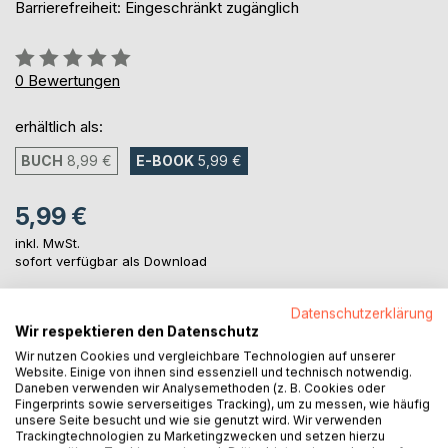
Barrierefreiheit: Eingeschränkt zugänglich
Bewertung::
0%
0
Bewertungen
erhältlich als:
BUCH
8,99 €
E-BOOK
5,99 €
5,99 €
inkl. MwSt.
sofort verfügbar als Download
Datenschutzerklärung
IN DEN WARENKORB
Wir respektieren den Datenschutz
Wir nutzen Cookies und vergleichbare Technologien auf unserer
Website. Einige von ihnen sind essenziell und technisch notwendig.
Auf die Merkliste
Daneben verwenden wir Analysemethoden (z. B. Cookies oder
Fingerprints sowie serverseitiges Tracking), um zu messen, wie häufig
Titel bewerten
unsere Seite besucht und wie sie genutzt wird. Wir verwenden
Trackingtechnologien zu Marketingzwecken und setzen hierzu