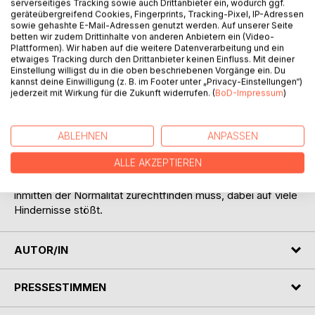
serverseitiges Tracking sowie auch Drittanbieter ein, wodurch ggf.
geräteübergreifend Cookies, Fingerprints, Tracking-Pixel, IP-Adressen
sowie gehashte E-Mail-Adressen genutzt werden. Auf unserer Seite
betten wir zudem Drittinhalte von anderen Anbietern ein (Video-
Plattformen). Wir haben auf die weitere Datenverarbeitung und ein
etwaiges Tracking durch den Drittanbieter keinen Einfluss. Mit deiner
Einstellung willigst du in die oben beschriebenen Vorgänge ein. Du
BESCHREIBUNG
kannst deine Einwilligung (z. B. im Footer unter „Privacy-Einstellungen“)
jederzeit mit Wirkung für die Zukunft widerrufen. (
BoD-Impressum
)
In zwei Hörspielen (Textfassungen) wird das Thema
"Außenseiter" behandelt. In "Der Test" wird die Isolation
ABLEHNEN
ANPASSEN
während eines psychologischen Tests aufgezeigt. Und in
ALLE AKZEPTIEREN
"Freigang" wird verdeutlicht, wie problematisch das Leben
ist, wenn ein Häftling sich während eines "Freigangs"
inmitten der Normalität zurechtfinden muss, dabei auf viele
Hindernisse stößt.
AUTOR/IN
PRESSESTIMMEN