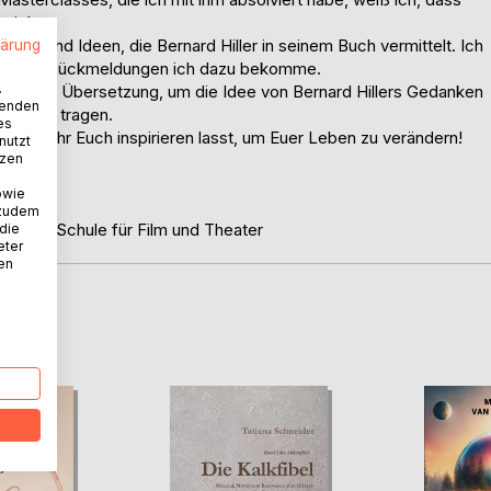
pricht.
ionen und Ideen, die Bernard Hiller in seinem Buch vermittelt. Ich
lärung
positive Rückmeldungen ich dazu bekomme.
.
deutsche Übersetzung, um die Idee von Bernard Hillers Gedanken
wenden
iter zu tragen.
es
dass Ihr Euch inspirieren lasst, um Euer Leben zu verändern!
nutzt
tzen
owie
 zudem
ationale Schule für Film und Theater
 die
eter
nen
D