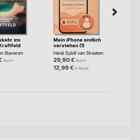
kkehr ins
Mein iPhone endlich
Humor 
Kraftfeld
verstehen (1)
(nicht
an Staveren
Heidi Sybill van Straaten
Keke v
€
29,90 €
16,9
Buch
Buch
12,99 €
9,99
E-Book