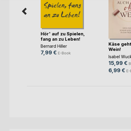
Hör' auf zu Spielen,
be rein
fang an zu Leben!
Käse geht
ler
Bernard Hiller
Wein!
ch
7,99 €
E-Book
Isabel Wuc
ook
15,99 €
B
6,99 €
E-