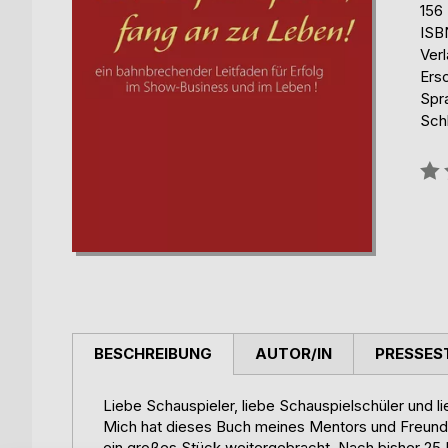
156
ISB
Ver
Ers
Spr
Sch
Bew
0%
BESCHREIBUNG
AUTOR/IN
PRESSES
Liebe Schauspieler, liebe Schauspielschüler und 
Mich hat dieses Buch meines Mentors und Freunde
ein großes Stück weitergebracht. Nach bisher 25 M