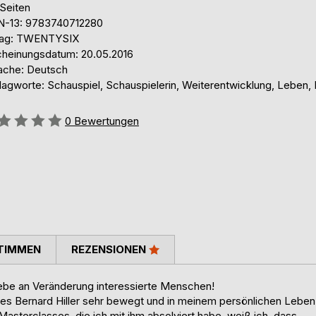
 Seiten
N-13: 9783740712280
lag: TWENTYSIX
cheinungsdatum: 20.05.2016
ache: Deutsch
lagworte: Schauspiel, Schauspielerin, Weiterentwicklung, Leben, 
ertung::
0
Bewertungen
TIMMEN
REZENSIONEN
liebe an Veränderung interessierte Menschen!
s Bernard Hiller sehr bewegt und in meinem persönlichen Leben
asterclasses, die ich mit ihm absolviert habe, weiß ich, dass