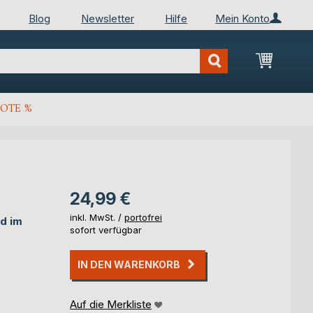
Blog
Newsletter
Hilfe
Mein Konto
Mein Wa
OTE %
24,99 €
inkl. MwSt. /
portofrei
d im
sofort verfügbar
IN DEN WARENKORB
Auf die Merkliste