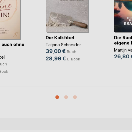
Die Kalkfibel
Die Rüc
eigene 
 auch ohne
Tatjana Schneider
Martijn v
39,00 €
Buch
26,80 
kel
28,99 €
E-Book
uch
Book