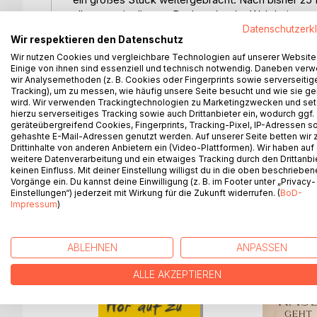
alles, was in diesem Buch steht, der Wahrheit ents
Unsere Schüler profitieren bereits von den Inspirat
Datenschutzerk
Wir respektieren den Datenschutz
bin überwältigt, welch großartige Resonanz und 
Wir nutzen Cookies und vergleichbare Technologien auf unserer Website
Dies wiederum ist der Grund für die vorliegende 
Einige von ihnen sind essenziell und technisch notwendig. Daneben ver
und seine wunderbare Idee der „pink elephants“ we
wir Analysemethoden (z. B. Cookies oder Fingerprints sowie serverseitig
Ich wünsche Euch viel Spaß beim Lesen und hoffe, 
Tracking), um zu messen, wie häufig unsere Seite besucht und wie sie ge
wird. Wir verwenden Trackingtechnologien zu Marketingzwecken und se
hierzu serverseitiges Tracking sowie auch Drittanbieter ein, wodurch ggf.
Ein „pink elephant“ aus Deutschland.
geräteübergreifend Cookies, Fingerprints, Tracking-Pixel, IP-Adressen s
– Bernd Capitain
gehashte E-Mail-Adressen genutzt werden. Auf unserer Seite betten wir
Schulleiter der Film Acting School Cologne, intern
Drittinhalte von anderen Anbietern ein (Video-Plattformen). Wir haben auf
weitere Datenverarbeitung und ein etwaiges Tracking durch den Drittanbi
keinen Einfluss. Mit deiner Einstellung willigst du in die oben beschriebe
Vorgänge ein. Du kannst deine Einwilligung (z. B. im Footer unter „Privacy-
Einstellungen“) jederzeit mit Wirkung für die Zukunft widerrufen. (
BoD-
Impressum
)
WEITERE TITEL BEI
Bo
ABLEHNEN
ANPASSEN
ALLE AKZEPTIEREN