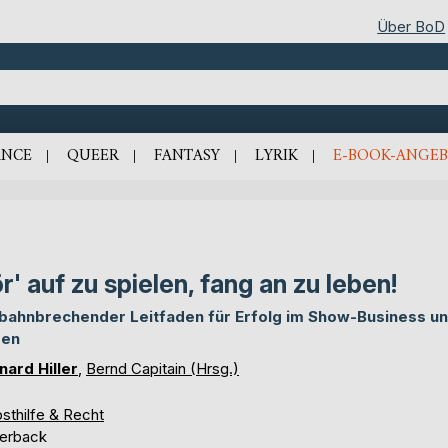
Über BoD
NCE
QUEER
FANTASY
LYRIK
E-BOOK-ANGEB
r' auf zu spielen, fang an zu leben!
 bahnbrechender Leitfaden für Erfolg im Show-Business un
ben
nard Hiller
,
Bernd Capitain (Hrsg.)
sthilfe & Recht
erback