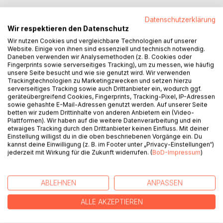
Datenschutzerklärung
Wir respektieren den Datenschutz
BESCHREIBUNG
Wir nutzen Cookies und vergleichbare Technologien auf unserer
Website. Einige von ihnen sind essenziell und technisch notwendig.
Daneben verwenden wir Analysemethoden (z. B. Cookies oder
"Nun sind wir frei, Hölther, frei, frei, frei....", jubelt Susette
Fingerprints sowie serverseitiges Tracking), um zu messen, wie häufig
unsere Seite besucht und wie sie genutzt wird. Wir verwenden
Gontard in der titelgebenden Erzählung. Wir lesen von
Trackingtechnologien zu Marketingzwecken und setzen hierzu
einem anderen Hölderlin, befreiend und erschütternd
serverseitiges Tracking sowie auch Drittanbieter ein, wodurch ggf.
zugleich. Alle anderen Geschichten spielen in der
geräteübergreifend Cookies, Fingerprints, Tracking-Pixel, IP-Adressen
sowie gehashte E-Mail-Adressen genutzt werden. Auf unserer Seite
unmittellbaren Gegenwart. Diese Geschichten reflektieren
betten wir zudem Drittinhalte von anderen Anbietern ein (Video-
unseren Lebensalltag, es sind befremdende, manchmal
Plattformen). Wir haben auf die weitere Datenverarbeitung und ein
unheimliche Erzählungen, manchmal aber auch sehr
etwaiges Tracking durch den Drittanbieter keinen Einfluss. Mit deiner
Einstellung willigst du in die oben beschriebenen Vorgänge ein. Du
zärtliche Geschichten.
kannst deine Einwilligung (z. B. im Footer unter „Privacy-Einstellungen“)
jederzeit mit Wirkung für die Zukunft widerrufen. (
BoD-Impressum
)
AUTOR/IN
ABLEHNEN
ANPASSEN
PRESSESTIMMEN
ALLE AKZEPTIEREN
REZENSIONEN