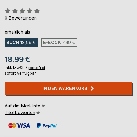
Bewertung::
0%
0
Bewertungen
erhältlich als:
BUCH
18,99 €
E-BOOK
7,49 €
18,99 €
inkl. MwSt. /
portofrei
sofort verfügbar
IN DEN WARENKORB
Auf die Merkliste
Titel bewerten