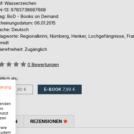
: Wasserzeichen
N-13: 9783738687668
lag: BoD - Books on Demand
cheinungsdatum: 06.01.2015
ache: Deutsch
lagworte: Regionalkrimi, Nürnberg, Henker, Lochgefängnisse, Fra
midt
ierefreiheit: Zugänglich
ertung::
0
Bewertungen
ltlich als:
lärung
BUCH
14,90 €
E-BOOK
7,99 €
.
wenden
es
nutzt
tzen
TIMMEN
REZENSIONEN
owie
 zudem