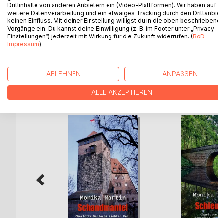
Friedhelm Eck, ein erfolgreicher Nürnberger Gast
Drittinhalte von anderen Anbietern ein (Video-Plattformen). Wir haben auf
weitere Datenverarbeitung und ein etwaiges Tracking durch den Drittanbi
Erlebnisgastronomie in den Lochgefängnissen, m
keinen Einfluss. Mit deiner Einstellung willigst du in die oben beschriebe
Eine Bürgerinitiative versucht, mit Petitionen un
Vorgänge ein. Du kannst deine Einwilligung (z. B. im Footer unter „Privacy-
Sprecherin der Bürgerinitiative tot aufgefunden. A
Einstellungen“) jederzeit mit Wirkung für die Zukunft widerrufen. (
BoD-
Impressum
)
Franz" hinterlassen wurde, ist allen Nürnbergern kl
ABLEHNEN
ANPASSEN
WEITERE TITEL BEI
Bo
ALLE AKZEPTIEREN