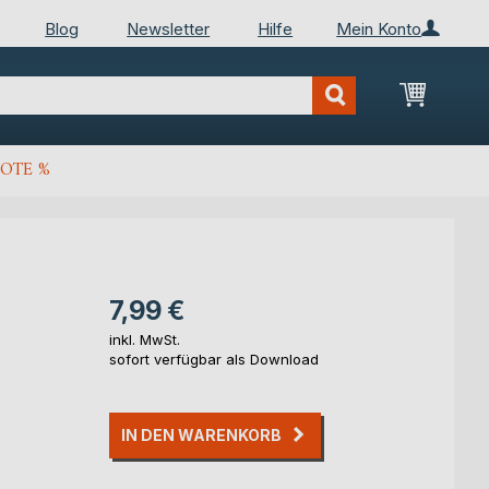
Blog
Newsletter
Hilfe
Mein Konto
Mein Wa
OTE %
7,99 €
inkl. MwSt.
sofort verfügbar als Download
IN DEN WARENKORB