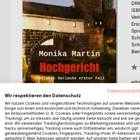
DRM
ISB
Ver
Ers
Spr
Sch
Sch
Barr
Bew
0%
erhä
Datenschutzerk
Wir respektieren den Datenschutz
Wir nutzen Cookies und vergleichbare Technologien auf unserer Website
Einige von ihnen sind essenziell und technisch notwendig. Daneben ver
wir Analysemethoden (z. B. Cookies oder Fingerprints sowie serverseitig
Tracking), um zu messen, wie häufig unsere Seite besucht und wie sie ge
wird. Wir verwenden Trackingtechnologien zu Marketingzwecken und se
BESCHREIBUNG
AUTOR/IN
PRESSES
hierzu serverseitiges Tracking sowie auch Drittanbieter ein, wodurch ggf.
geräteübergreifend Cookies, Fingerprints, Tracking-Pixel, IP-Adressen s
gehashte E-Mail-Adressen genutzt werden. Auf unserer Seite betten wir