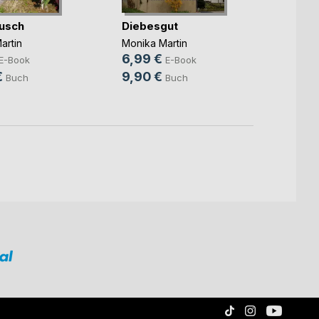
usch
Diebesgut
Kabin
artin
Monika Martin
Monika
6,99 €
6,99
E-Book
E-Book
€
9,90 €
12,9
Buch
Buch