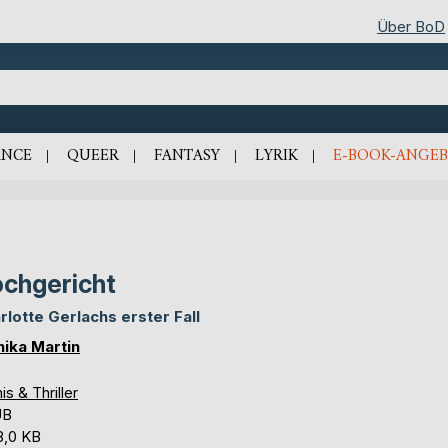
Über BoD
NCE
QUEER
FANTASY
LYRIK
E-BOOK-ANGEB
chgericht
rlotte Gerlachs erster Fall
ika Martin
is & Thriller
UB
8,0 KB