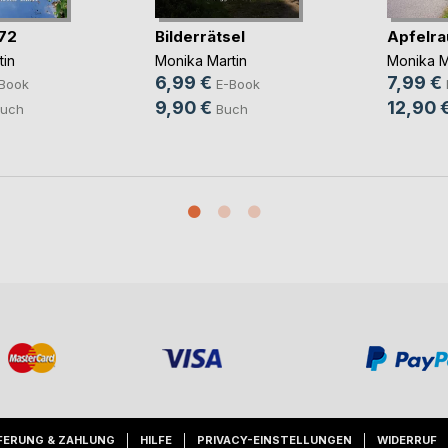
72
Bilderrätsel
Apfelra
tin
Monika Martin
Monika M
6,99 €
7,99 €
Book
E-Book
9,90 €
12,90 
uch
Buch
FERUNG & ZAHLUNG
HILFE
PRIVACY-EINSTELLUNGEN
WIDERRUF