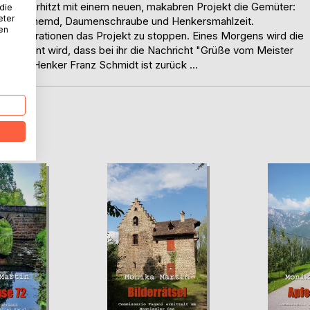
ronom, erhitzt mit einem neuen, makabren Projekt die Gemüter:
 die
eter
it Büßerhemd, Daumenschraube und Henkersmahlzeit.
nen
d Demonstrationen das Projekt zu stoppen. Eines Morgens wird die
ls bekannt wird, dass bei ihr die Nachricht "Grüße vom Meister
ar: Der Henker Franz Schmidt ist zurück ...
D