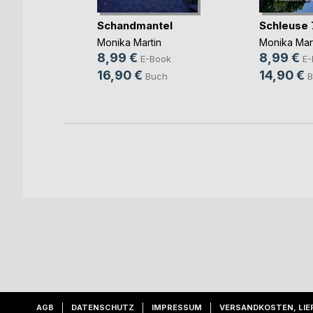
ller
Schandmantel
Schleuse 
enegger
Monika Martin
Monika Mar
8,99 €
8,99 €
ok
E-Book
E-
16,90 €
14,90 €
h
Buch
B
AGB
DATENSCHUTZ
IMPRESSUM
VERSANDKOSTEN, LIE