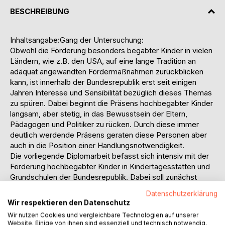
BESCHREIBUNG
Inhaltsangabe:Gang der Untersuchung:
Obwohl die Förderung besonders begabter Kinder in vielen
Ländern, wie z.B. den USA, auf eine lange Tradition an
adäquat angewandten Fördermaßnahmen zurückblicken
kann, ist innerhalb der Bundesrepublik erst seit einigen
Jahren Interesse und Sensibilität bezüglich dieses Themas
zu spüren. Dabei beginnt die Präsens hochbegabter Kinder
langsam, aber stetig, in das Bewusstsein der Eltern,
Pädagogen und Politiker zu rücken. Durch diese immer
deutlich werdende Präsens geraten diese Personen aber
auch in die Position einer Handlungsnotwendigkeit.
Die vorliegende Diplomarbeit befasst sich intensiv mit der
Förderung hochbegabter Kinder in Kindertagesstätten und
Grundschulen der Bundesrepublik. Dabei soll zunächst
durch eine Phänomenbestimmung der abstrakte Begriff
Datenschutzerklärung
Hochbegabung genauer dargelegt werden., um einen
Wir respektieren den Datenschutz
umfassenden Einstieg in die Thematik zu ermöglichen.
Wir nutzen Cookies und vergleichbare Technologien auf unserer
Begriffe wie Intelligenz oder Kreativität werden hier als
Website. Einige von ihnen sind essenziell und technisch notwendig.