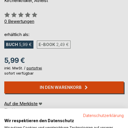
Kirchenkritiker, Atheist
Bewertung::
0%
0
Bewertungen
erhältlich als:
BUCH
5,99 €
E-BOOK
2,49 €
5,99 €
inkl. MwSt. /
portofrei
sofort verfügbar
IN DEN WARENKORB
Auf die Merkliste
Titel bewerten
Datenschutzerklärung
Wir respektieren den Datenschutz
Wir nutzen Cookies und vergleichbare Technologien auf unserer