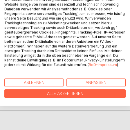
Website. Einige von ihnen sind essenziell und technisch notwendig.
Daneben verwenden wir Analysemethoden (z. B. Cookies oder
Fingerprints sowie serverseitiges Tracking), um zu messen, wie häufig
unsere Seite besucht und wie sie genutzt wird. Wir verwenden
Trackingtechnologien zu Marketingzwecken und setzen hierzu
BESCHREIBUNG
serverseitiges Tracking sowie auch Drittanbieter ein, wodurch ggf.
geräteübergreifend Cookies, Fingerprints, Tracking-Pixel, IP-Adressen
sowie gehashte E-Mail-Adressen genutzt werden. Auf unserer Seite
betten wir zudem Drittinhalte von anderen Anbietern ein (Video-
Der Autor beschreibt, was bei anhaltendem
Plattformen). Wir haben auf die weitere Datenverarbeitung und ein
Mitgliederschwund aus der Kirche werden könnte, und was
etwaiges Tracking durch den Drittanbieter keinen Einfluss. Mit deiner
mit den Kirchengebäuden geschehen sollte.
Einstellung willigst du in die oben beschriebenen Vorgänge ein. Du
kannst deine Einwilligung (z. B. im Footer unter „Privacy-Einstellungen“)
jederzeit mit Wirkung für die Zukunft widerrufen. (
BoD-Impressum
)
AUTOR/IN
ABLEHNEN
ANPASSEN
PRESSESTIMMEN
ALLE AKZEPTIEREN
REZENSIONEN