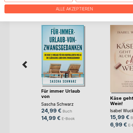
WEITERE TITEL BEI
Bo
ALLE AKZEPTIEREN
be rein
Für immer Urlaub
von
Käse geht
ler
Zwangsgedanken
Wein!
Sascha Schwarz
ch
24,99 €
Isabel Wuc
Buch
ook
15,99 €
14,99 €
B
E-Book
6,99 €
E-