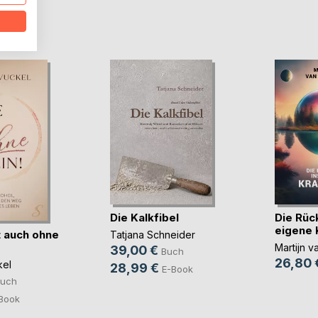
D
Die Kalkfibel
Die Rüc
eigene 
 auch ohne
Tatjana Schneider
Martijn v
39,00 €
Buch
26,80 
kel
28,99 €
E-Book
uch
Book