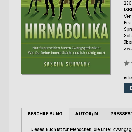
236
ISB
Ver
Ers
Spr
Sch
übe
Zwa
Bew
0%
erhä
BESCHREIBUNG
AUTOR/IN
PRESSES
Dieses Buch ist für Menschen, die unter Zwangsge