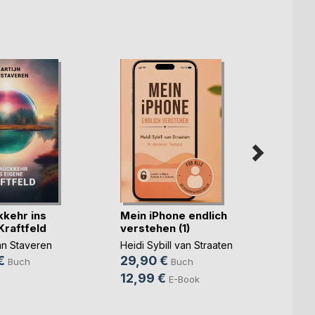
kkehr ins
Mein iPhone endlich
Humor 
Kraftfeld
verstehen (1)
(nicht
an Staveren
Heidi Sybill van Straaten
Keke v
€
29,90 €
16,9
Buch
Buch
12,99 €
9,99
E-Book