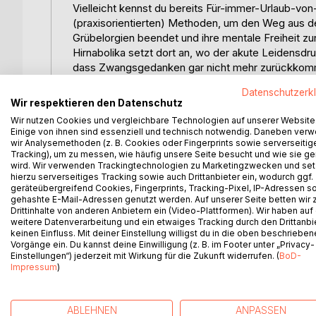
Vielleicht kennst du bereits Für-immer-Urlaub-
(praxisorientierten) Methoden, um den Weg aus de
Grübelorgien beendet und ihre mentale Freiheit 
Hirnabolika setzt dort an, wo der akute Leidensdru
dass Zwangsgedanken gar nicht mehr zurückko
Denn Zwangsgedanken kommen nicht einfach so. 
Datenschutzerk
falsche Glaubenssätze. Solange man sich diese nic
Wir respektieren den Datenschutz
schlechtere Phasen, aber die Zwangsgedanken fin
Wir nutzen Cookies und vergleichbare Technologien auf unserer Website
Hirnabolika zeigt dir, wie du ein gesundes Denkkli
Einige von ihnen sind essenziell und technisch notwendig. Daneben ver
Zwangsgedanken schlicht keinen Platz mehr finde
wir Analysemethoden (z. B. Cookies oder Fingerprints sowie serverseitig
Tracking), um zu messen, wie häufig unsere Seite besucht und wie sie ge
Grundgerüst, an dem solche Gedanken nicht mehr
wird. Wir verwenden Trackingtechnologien zu Marketingzwecken und se
Was Zwangsgedanken-Coach Sascha Schwarz in h
hierzu serverseitiges Tracking sowie auch Drittanbieter ein, wodurch ggf.
Zwangsgedanken sind keine schwachen Persönlichk
geräteübergreifend Cookies, Fingerprints, Tracking-Pixel, IP-Adressen s
gehashte E-Mail-Adressen genutzt werden. Auf unserer Seite betten wir
Stärke wird ihnen zum Stolperstein, weil sie sich 
Drittinhalte von anderen Anbietern ein (Video-Plattformen). Wir haben auf
Hirnabolika hilft dir, deine vorhandene Stärke so e
weitere Datenverarbeitung und ein etwaiges Tracking durch den Drittanbi
kein medizinisches Fachbuch, sondern ein praktis
keinen Einfluss. Mit deiner Einstellung willigst du in die oben beschriebe
Zwangsgedanken gelitten hat und heute Betroffene 
Vorgänge ein. Du kannst deine Einwilligung (z. B. im Footer unter „Privacy-
Einstellungen“) jederzeit mit Wirkung für die Zukunft widerrufen. (
BoD-
Das Ziel: Dass du dieses Buch zuklappst und dich 
Impressum
)
allem, was du durchgemacht hast. Sondern gera
ABLEHNEN
ANPASSEN