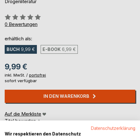
Drogenliteratur
Bewertung::
0%
0
Bewertungen
erhältlich als:
BUCH
9,99 €
E-BOOK
6,99 €
9,99 €
inkl. MwSt. /
portofrei
sofort verfügbar
IN DEN WARENKORB
Auf die Merkliste
Titel bewerten
Datenschutzerklärung
Wir respektieren den Datenschutz