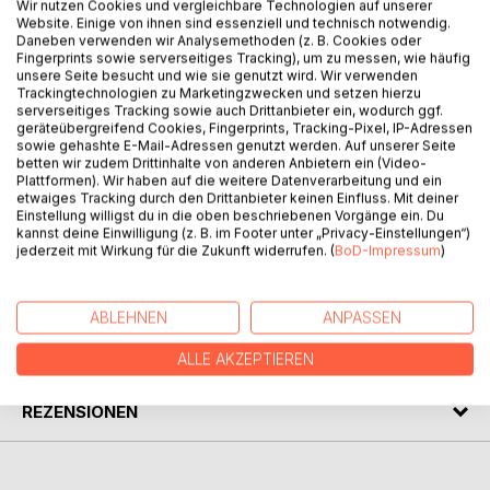
Wir nutzen Cookies und vergleichbare Technologien auf unserer
Website. Einige von ihnen sind essenziell und technisch notwendig.
Daneben verwenden wir Analysemethoden (z. B. Cookies oder
Fingerprints sowie serverseitiges Tracking), um zu messen, wie häufig
unsere Seite besucht und wie sie genutzt wird. Wir verwenden
Trackingtechnologien zu Marketingzwecken und setzen hierzu
BESCHREIBUNG
serverseitiges Tracking sowie auch Drittanbieter ein, wodurch ggf.
geräteübergreifend Cookies, Fingerprints, Tracking-Pixel, IP-Adressen
sowie gehashte E-Mail-Adressen genutzt werden. Auf unserer Seite
Turbulenter und amüsanter Entwicklungsroman aus der Zeit
betten wir zudem Drittinhalte von anderen Anbietern ein (Video-
Plattformen). Wir haben auf die weitere Datenverarbeitung und ein
der freien Liebe und der Drogenexzesse, sprich: der
etwaiges Tracking durch den Drittanbieter keinen Einfluss. Mit deiner
wilden 70er, verortet in Baden-Baden, Erlangen und
Einstellung willigst du in die oben beschriebenen Vorgänge ein. Du
Freiburg.
kannst deine Einwilligung (z. B. im Footer unter „Privacy-Einstellungen“)
jederzeit mit Wirkung für die Zukunft widerrufen. (
BoD-Impressum
)
AUTOR/IN
ABLEHNEN
ANPASSEN
PRESSESTIMMEN
ALLE AKZEPTIEREN
REZENSIONEN