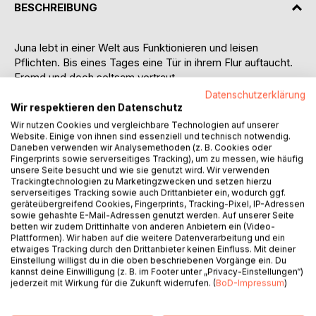
BESCHREIBUNG
Juna lebt in einer Welt aus Funktionieren und leisen
Pflichten. Bis eines Tages eine Tür in ihrem Flur auftaucht.
Fremd und doch seltsam vertraut.
Datenschutzerklärung
Was dahinter liegt, führt sie durch ihre eigenen inneren
Wir respektieren den Datenschutz
Räume. Durch Einsamkeit, Scham, Schuld, Angst, Verlust
Wir nutzen Cookies und vergleichbare Technologien auf unserer
und Vergebung.
Website. Einige von ihnen sind essenziell und technisch notwendig.
Daneben verwenden wir Analysemethoden (z. B. Cookies oder
Fingerprints sowie serverseitiges Tracking), um zu messen, wie häufig
In jedem Raum begegnet sie einem Teil von sich selbst.
unsere Seite besucht und wie sie genutzt wird. Wir verwenden
Den verdrängten Stimmen. Den offenen Wunden. Den
Trackingtechnologien zu Marketingzwecken und setzen hierzu
serverseitiges Tracking sowie auch Drittanbieter ein, wodurch ggf.
Wahrheiten, die sie lange nicht sehen wollte.
geräteübergreifend Cookies, Fingerprints, Tracking-Pixel, IP-Adressen
sowie gehashte E-Mail-Adressen genutzt werden. Auf unserer Seite
Was als leise Suche beginnt, wird zu einem Weg zurück. Zu
betten wir zudem Drittinhalte von anderen Anbietern ein (Video-
Plattformen). Wir haben auf die weitere Datenverarbeitung und ein
ihrem eigenen Blau. Zu einem inneren Frieden, der echt ist.
etwaiges Tracking durch den Drittanbieter keinen Einfluss. Mit deiner
Einstellung willigst du in die oben beschriebenen Vorgänge ein. Du
Eine poetische Geschichte über das Sichverlieren und das
kannst deine Einwilligung (z. B. im Footer unter „Privacy-Einstellungen“)
jederzeit mit Wirkung für die Zukunft widerrufen. (
BoD-Impressum
)
Wiederfinden.
Für alle, die spüren, dass in ihnen mehr liegt, als sie gerade