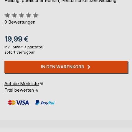
Heilung, poetischer Roman, Persönlichkeitsentwicklung
Bewertung::
0%
0
Bewertungen
19,99 €
inkl. MwSt. /
portofrei
sofort verfügbar
IN DEN WARENKORB
Auf die Merkliste
Titel bewerten