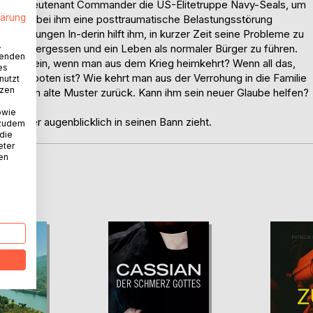
rierter Lieutenant Commander die US-Elitetruppe Navy-Seals, um
lärung
er wird bei ihm eine posttraumatische Belastungsstörung
einer jungen In-derin hilft ihm, in kurzer Zeit seine Probleme zu
.
eit zu vergessen und ein Leben als normaler Bürger zu führen.
wenden
ieder ein, wenn man aus dem Krieg heimkehrt? Wenn all das,
es
der verboten ist? Wie kehrt man aus der Verrohung in die Familie
nutzt
tzen
 Collin in alte Muster zurück. Kann ihm sein neuer Glaube helfen?
owie
n Leser augenblicklich in seinen Bann zieht.
 zudem
 die
eter
nen
D