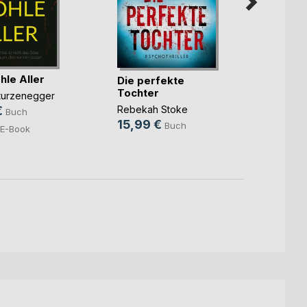
le Aller
Die perfekte
Ben u
Tochter
gehei
Sturzenegger
der(...
Rebekah Stoke
€
Alessi
Buch
15,99 €
23,0
Buch
E-Book
10,9