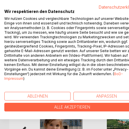
Mit knapp 32 Jahren verlässt Collin als hochdeko
Datenschutzerk
ins Privatleben zurückzukehren. Zwei Monate spät
Wir respektieren den Datenschutz
diagnosti¬ziert. Eine schicksalhafte Begegnung mit 
Wir nutzen Cookies und vergleichbare Technologien auf unserer Website
bewälti¬gen. Er versucht fortan, seine Vergangenh
Einige von ihnen sind essenziell und technisch notwendig. Daneben ver
Aber wie schaltet man den moralischen Kompass w
wir Analysemethoden (z. B. Cookies oder Fingerprints sowie serverseitig
was gestern noch richtig war, heute unmoralisch o
Tracking), um zu messen, wie häufig unsere Seite besucht und wie sie ge
wird. Wir verwenden Trackingtechnologien zu Marketingzwecken und se
und das soziale Umfeld zurück? Immer wieder fällt
hierzu serverseitiges Tracking sowie auch Drittanbieter ein, wodurch ggf.
geräteübergreifend Cookies, Fingerprints, Tracking-Pixel, IP-Adressen s
Ein packender Roman, meisterhaft erzählt, der jede
gehashte E-Mail-Adressen genutzt werden. Auf unserer Seite betten wir
Drittinhalte von anderen Anbietern ein (Video-Plattformen). Wir haben auf
weitere Datenverarbeitung und ein etwaiges Tracking durch den Drittanbi
keinen Einfluss. Mit deiner Einstellung willigst du in die oben beschriebe
Vorgänge ein. Du kannst deine Einwilligung (z. B. im Footer unter „Privacy-
Einstellungen“) jederzeit mit Wirkung für die Zukunft widerrufen. (
BoD-
WEITERE TITEL BEI
Bo
Impressum
)
ABLEHNEN
ANPASSEN
ALLE AKZEPTIEREN