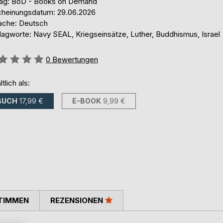
lag: BoD - Books on Demand
cheinungsdatum: 29.06.2026
ache: Deutsch
lagworte: Navy SEAL, Kriegseinsätze, Luther, Buddhismus, Israel
ertung::
0
Bewertungen
ltlich als:
BUCH
17,99 €
E-BOOK
9,99 €
TIMMEN
REZENSIONEN