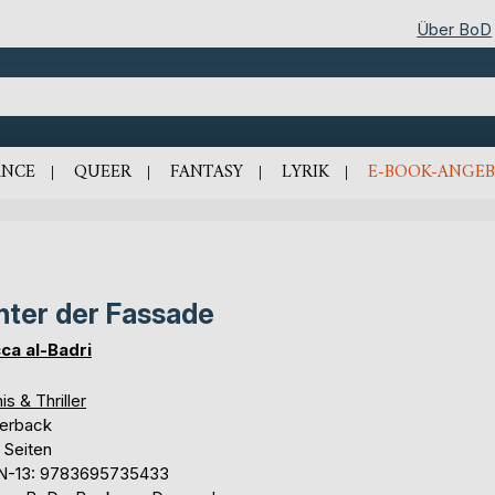
Über BoD
NCE
QUEER
FANTASY
LYRIK
E-BOOK-ANGEB
nter der Fassade
ca al-Badri
is & Thriller
erback
 Seiten
N-13: 9783695735433