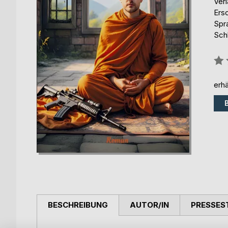
Ver
Ers
Spr
Sch
Bew
0%
erhä
BESCHREIBUNG
AUTOR/IN
PRESSES