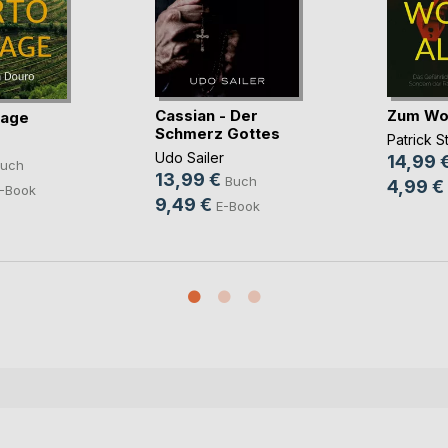
Cassian - Der
Zum Woh
tage
Schmerz Gottes
Patrick 
Udo Sailer
14,99 
uch
13,99 €
Buch
4,99 €
-Book
9,49 €
E-Book