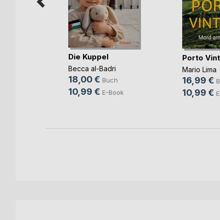
Die Kuppel
dunklen
Porto Vin
Becca al-Badri
Mario Lima
18,00 €
16,99 €
Buch
B
10,99 €
10,99 €
E-Book
E
ok